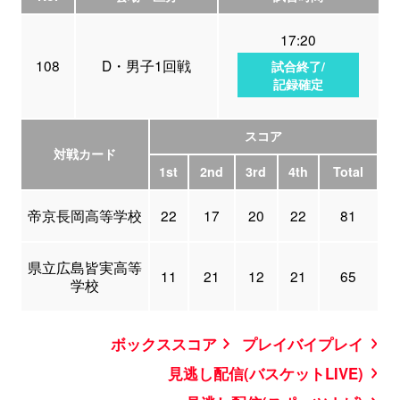
17:20
108
D・男子1回戦
試合終了/
記録確定
スコア
対戦カード
1st
2nd
3rd
4th
Total
帝京長岡高等学校
22
17
20
22
81
県立広島皆実高等
11
21
12
21
65
学校
ボックススコア
プレイバイプレイ
見逃し配信(バスケットLIVE)