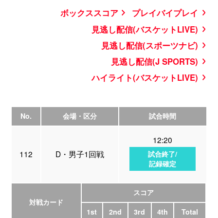
ボックススコア
プレイバイプレイ
見逃し配信(バスケットLIVE)
見逃し配信(スポーツナビ)
見逃し配信(J SPORTS)
ハイライト(バスケットLIVE)
No.
会場・区分
試合時間
12:20
112
D・男子1回戦
試合終了/
記録確定
スコア
対戦カード
1st
2nd
3rd
4th
Total