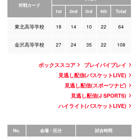
対戦カード
1st
2nd
3rd
4th
Total
東北高等学校
18
14
10
22
64
金沢高等学校
27
24
35
22
108
ボックススコア
プレイバイプレイ
見逃し配信(バスケットLIVE)
見逃し配信(スポーツナビ)
見逃し配信(J SPORTS)
ハイライト(バスケットLIVE)
No.
会場・区分
試合時間