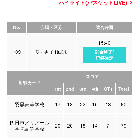
ハイライト(バスケットLIVE)
No.
会場・区分
試合時間
15:40
103
C・男子1回戦
試合終了/
記録確定
スコア
対戦カード
1st
2nd
3rd
4th
OT1
Total
羽黒高等学校
17
18
22
15
18
90
四日市メリノール
20
20
18
14
7
79
学院高等学校