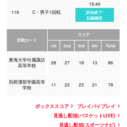
15:40
119
C・男子1回戦
試合終了/
記録確定
スコア
対戦カード
1st
2nd
3rd
4th
Total
東海大学付属諏訪
28
27
18
13
86
高等学校
別府溝部学園高等
11
23
23
21
78
学校
ボックススコア
プレイバイプレイ
見逃し配信(バスケットLIVE)
見逃し配信(スポーツナビ)