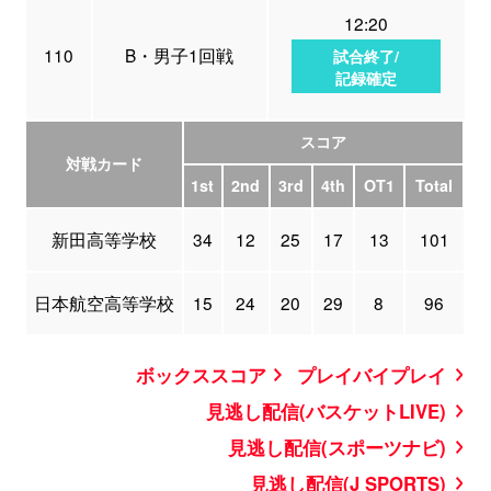
12:20
110
B・男子1回戦
試合終了/
記録確定
スコア
対戦カード
1st
2nd
3rd
4th
OT1
Total
新田高等学校
34
12
25
17
13
101
日本航空高等学校
15
24
20
29
8
96
ボックススコア
プレイバイプレイ
見逃し配信(バスケットLIVE)
見逃し配信(スポーツナビ)
見逃し配信(J SPORTS)