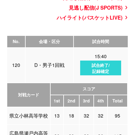
見逃し配信(J SPORTS)
ハイライト(バスケットLIVE)
No.
会場・区分
試合時間
15:40
120
D・男子1回戦
試合終了/
記録確定
スコア
対戦カード
1st
2nd
3rd
4th
Total
県立小林高等学校
13
18
32
32
95
広島県瀬戸内高等