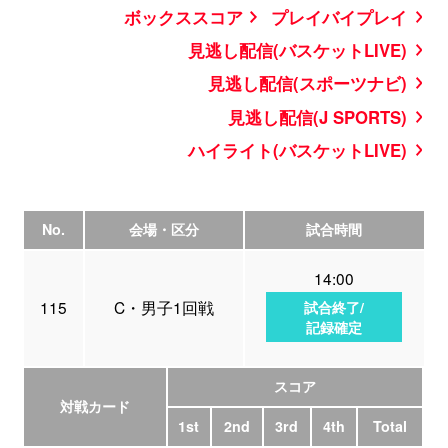
ボックススコア
プレイバイプレイ
見逃し配信(バスケットLIVE)
見逃し配信(スポーツナビ)
見逃し配信(J SPORTS)
ハイライト(バスケットLIVE)
No.
会場・区分
試合時間
14:00
115
C・男子1回戦
試合終了/
記録確定
スコア
対戦カード
1st
2nd
3rd
4th
Total