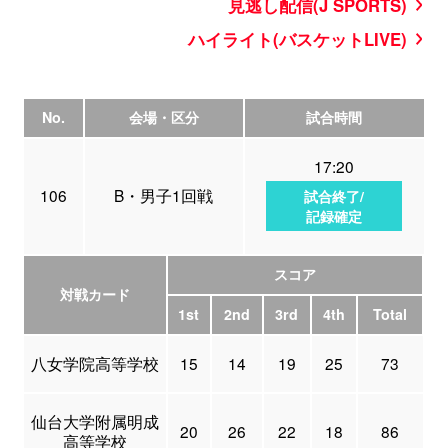
見逃し配信(J SPORTS)
ハイライト(バスケットLIVE)
No.
会場・区分
試合時間
17:20
106
B・男子1回戦
試合終了/
記録確定
スコア
対戦カード
1st
2nd
3rd
4th
Total
八女学院高等学校
15
14
19
25
73
仙台大学附属明成
20
26
22
18
86
高等学校