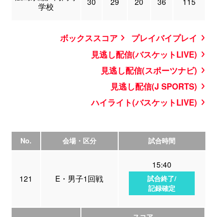
30
29
20
36
115
学校
ボックススコア
プレイバイプレイ
見逃し配信(バスケットLIVE)
見逃し配信(スポーツナビ)
見逃し配信(J SPORTS)
ハイライト(バスケットLIVE)
No.
会場・区分
試合時間
15:40
121
E・男子1回戦
試合終了/
記録確定
スコア