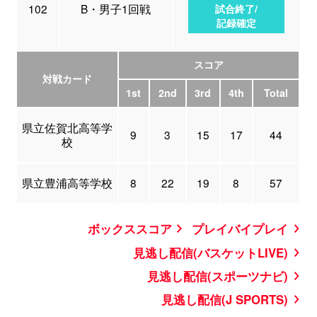
102
B・男子1回戦
試合終了/
記録確定
スコア
対戦カード
1st
2nd
3rd
4th
Total
県立佐賀北高等学
9
3
15
17
44
校
県立豊浦高等学校
8
22
19
8
57
ボックススコア
プレイバイプレイ
見逃し配信(バスケットLIVE)
見逃し配信(スポーツナビ)
見逃し配信(J SPORTS)