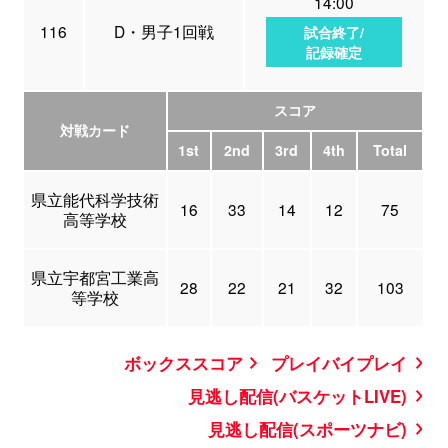
14:00
116
D・男子1回戦
試合終了/
記録確定
スコア
対戦カード
1st
2nd
3rd
4th
Total
県立能代科学技術
16
33
14
12
75
高等学校
県立宇都宮工業高
28
22
21
32
103
等学校
ボックススコア
プレイバイプレイ
見逃し配信(バスケットLIVE)
見逃し配信(スポーツナビ)