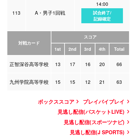
14:00
113
A・男子1回戦
試合終了/
記録確定
スコア
対戦カード
1st
2nd
3rd
4th
Total
正智深谷高等学校
13
17
16
20
66
九州学院高等学校
15
15
12
21
63
ボックススコア
プレイバイプレイ
見逃し配信(バスケットLIVE)
見逃し配信(スポーツナビ)
見逃し配信(J SPORTS)