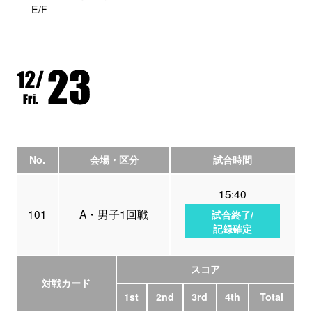
E/F
No.
会場・区分
試合時間
15:40
101
A・男子1回戦
試合終了/
記録確定
スコア
対戦カード
1st
2nd
3rd
4th
Total