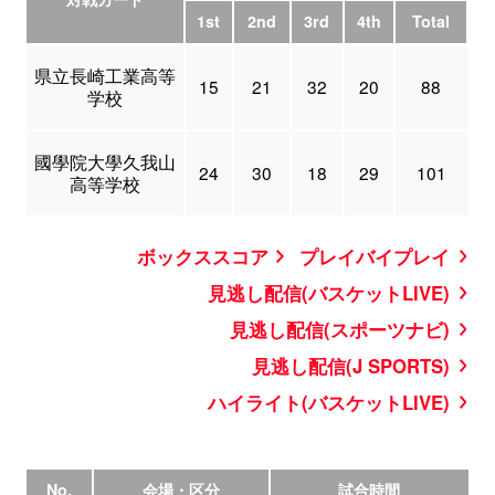
1st
2nd
3rd
4th
Total
県立長崎工業高等
15
21
32
20
88
学校
國學院大學久我山
24
30
18
29
101
高等学校
ボックススコア
プレイバイプレイ
見逃し配信(バスケットLIVE)
見逃し配信(スポーツナビ)
見逃し配信(J SPORTS)
ハイライト(バスケットLIVE)
No.
会場・区分
試合時間