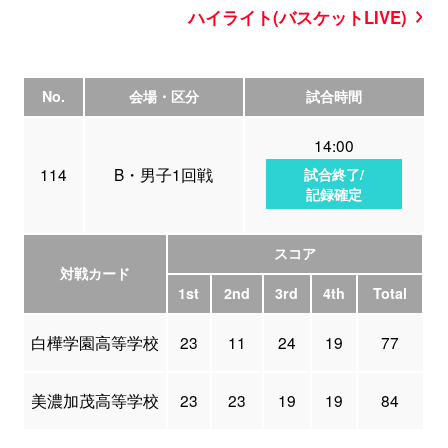
ハイライト(バスケットLIVE)
No.
会場・区分
試合時間
14:00
114
B・男子1回戦
試合終了/
記録確定
スコア
対戦カード
1st
2nd
3rd
4th
Total
白樺学園高等学校
23
11
24
19
77
美濃加茂高等学校
23
23
19
19
84