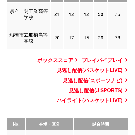
県立一関工業高等
21
12
12
30
75
学校
船橋市立船橋高等
20
17
15
26
78
学校
ボックススコア
プレイバイプレイ
見逃し配信(バスケットLIVE)
見逃し配信(スポーツナビ)
見逃し配信(J SPORTS)
ハイライト(バスケットLIVE)
No.
会場・区分
試合時間