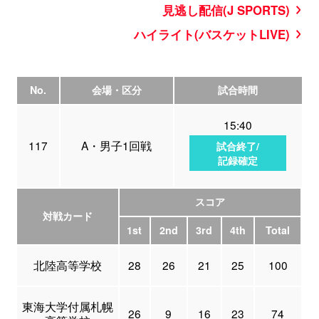
見逃し配信(J SPORTS)
ハイライト(バスケットLIVE)
No.
会場・区分
試合時間
15:40
117
A・男子1回戦
試合終了/
記録確定
スコア
対戦カード
1st
2nd
3rd
4th
Total
北陸高等学校
28
26
21
25
100
東海大学付属札幌
26
9
16
23
74