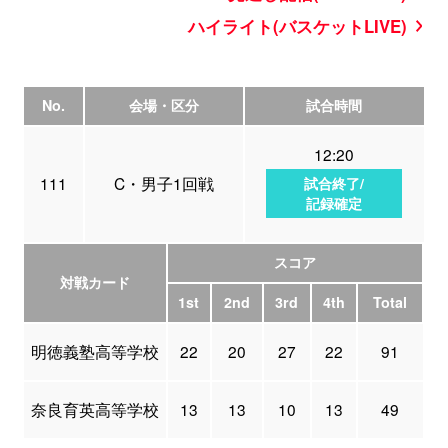
ハイライト(バスケットLIVE)
No.
会場・区分
試合時間
12:20
111
C・男子1回戦
試合終了/
記録確定
スコア
対戦カード
1st
2nd
3rd
4th
Total
明徳義塾高等学校
22
20
27
22
91
奈良育英高等学校
13
13
10
13
49