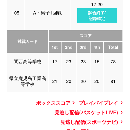
17:20
105
A・男子1回戦
試合終了/
記録確定
スコア
対戦カード
1st
2nd
3rd
4th
Total
関西高等学校
17
23
23
15
78
県立鹿児島工業高
21
20
20
20
81
等学校
ボックススコア
プレイバイプレイ
見逃し配信(バスケットLIVE)
見逃し配信(スポーツナビ)