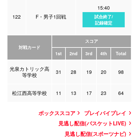
15:40
122
F・男子1回戦
試合終了/
記録確定
スコア
対戦カード
1st
2nd
3rd
4th
Total
光泉カトリック高
31
28
19
20
98
等学校
松江西高等学校
11
13
17
23
64
ボックススコア
プレイバイプレイ
見逃し配信(バスケットLIVE)
見逃し配信(スポーツナビ)