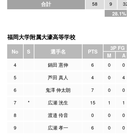
合計
58
9
32
28.1%
福岡大学附属大濠高等学校
3P FG
No
S
選手名
PTS
M
A
4
鍋田 憲伸
6
0
0
5
芦田 真人
4
0
4
6
鬼澤 伸太朗
7
0
0
7
*
広瀬 洸生
15
1
1
8
渡邉 伶音
0
0
0
9
広瀬 孝一
6
0
0