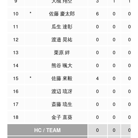
9
大槻 翔空
3
1
1
10
*
佐藤 慶太郎
6
0
0
11
瓜生 達彰
0
0
0
12
渡邉 晃祐
0
0
0
13
栗原 絆
0
0
0
14
熊谷 颯大
0
0
0
15
*
佐藤 來毅
4
0
0
16
渡辺 琉冴
0
0
0
17
斎藤 琉生
0
0
0
18
金子 直葵
0
0
0
HC / TEAM
0
0
0