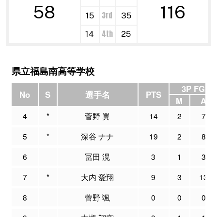
58
116
3rd
15
35
4th
14
25
県立福島南高等学校
3P FG
No
S
選手名
PTS
M
A
4
*
菅野 翼
14
2
7
5
*
深谷 ナナ
19
2
8
6
冨田 滉
3
1
3
7
*
大内 愛翔
9
3
13
8
菅野 颯
0
0
0