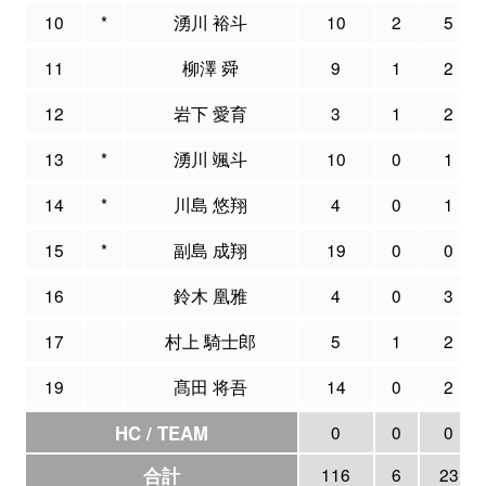
10
*
湧川 裕斗
10
2
5
11
柳澤 舜
9
1
2
12
岩下 愛育
3
1
2
13
*
湧川 颯斗
10
0
1
14
*
川島 悠翔
4
0
1
15
*
副島 成翔
19
0
0
16
鈴木 凰雅
4
0
3
17
村上 騎士郎
5
1
2
19
髙田 将吾
14
0
2
HC / TEAM
0
0
0
合計
116
6
23