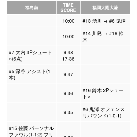
TIME
福島南
福岡大附大濠
SCORE
10:00
#13 湧川 → #6 鬼澤
#14 川島 → #16 鈴
10:00
木
#7 大内 3Pシュート
9:48
○(6点)
17-36
#5 深谷 アシスト(1
9:47
本)
#16 鈴木 2Pシュー
9:36
ト×
#6 鬼澤 オフェンス
9:35
リバウンド(1-0-1)
#15 佐藤 パーソナル
ファウル(1-1:2) フリ