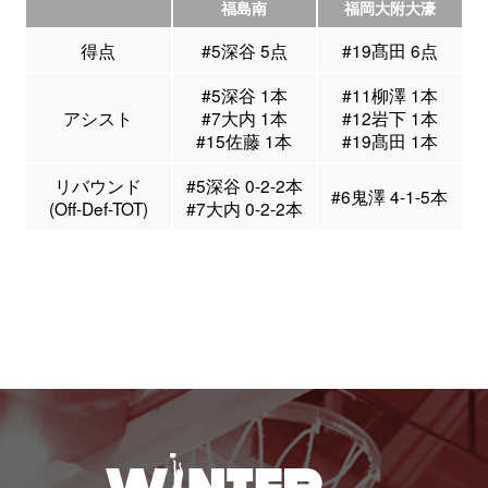
福島南
福岡大附大濠
得点
#5深谷 5点
#19髙田 6点
#5深谷 1本
#11柳澤 1本
アシスト
#7大内 1本
#12岩下 1本
#15佐藤 1本
#19髙田 1本
リバウンド
#5深谷 0-2-2本
#6鬼澤 4-1-5本
(Off-Def-TOT)
#7大内 0-2-2本