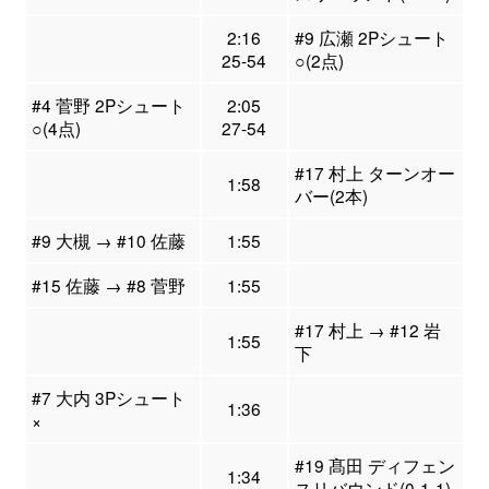
2:16
#9 広瀬 2Pシュート
25-54
○(2点)
#4 菅野 2Pシュート
2:05
○(4点)
27-54
#17 村上 ターンオー
1:58
バー(2本)
#9 大槻 → #10 佐藤
1:55
#15 佐藤 → #8 菅野
1:55
#17 村上 → #12 岩
1:55
下
#7 大内 3Pシュート
1:36
×
#19 髙田 ディフェン
1:34
スリバウンド(0-1-1)