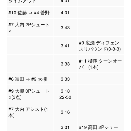
タイムアウト
4:01
#10 佐藤 → #4 菅野
4:01
#7 大内 2Pシュート
3:43
×
#9 広瀬 ディフェン
3:41
スリバウンド(0-3-3)
#11 柳澤 ターンオー
3:33
バー(1本)
#6 冨田 → #9 大槻
3:33
#9 大槻 3Pシュート
3:18
○(3点)
22-50
#7 大内 アシスト(1
3:16
本)
3:01
#19 髙田 2Pシュー