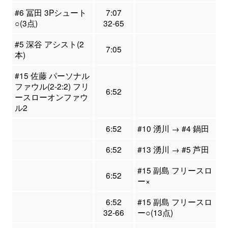
#6 冨田 3Pシュート
7:07
○(3点)
32-65
#5 深谷 アシスト(2
7:05
本)
#15 佐藤 パーソナル
ファウル(2-2:2) フリ
6:52
ースローオンファウ
ル2
6:52
#10 湧川 → #4 鍋田
6:52
#13 湧川 → #5 芦田
#15 副島 フリースロ
6:52
ー×
6:52
#15 副島 フリースロ
32-66
ー○(13点)