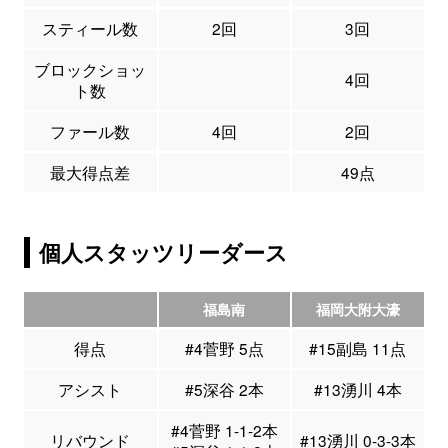
スティール数
2回
3回
ブロックショッ
4回
ト数
ファール数
4回
2回
最大得点差
49点
個人スタッツリーダース
福島南
福岡大附大濠
得点
#4菅野 5点
#15副島 11点
アシスト
#5深谷 2本
#13湧川 4本
#4菅野 1-1-2本
リバウンド
#13湧川 0-3-3本