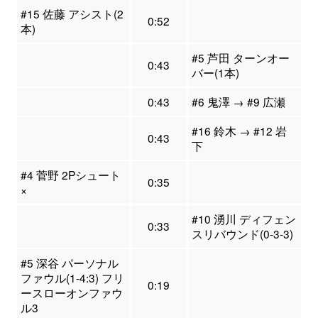
#15 佐藤 アシスト(2
0:52
本)
#5 芦田 ターンオー
0:43
バー(1本)
0:43
#6 鬼澤 → #9 広瀬
#16 鈴木 → #12 岩
0:43
下
#4 菅野 2Pシュート
0:35
×
#10 湧川 ディフェン
0:33
スリバウンド(0-3-3)
#5 深谷 パーソナル
ファウル(1-4:3) フリ
0:19
ースローオンファウ
ル3