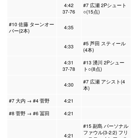
4:42
#7 広瀬 2Pシュート
37-76
○(15点)
#10 佐藤 ターンオー
4:35
バー(2本)
#5 芦田 スティール
4:33
(4本)
4:31
#13 湧川 2Pシュー
37-78
ト○(8点)
#7 広瀬 アシスト(4
4:30
本)
#7 大内 → #4 菅野
4:21
#8 菅野 → #6 冨田
4:21
#15 副島 パーソナル
ファウル(3-2:2) フリ
4:21