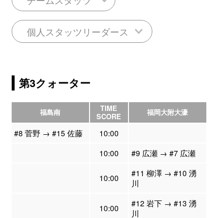
個人スタッツリーダース
第3クォーター
TIME
福島南
福岡大附大濠
SCORE
#8 菅野 → #15 佐藤
10:00
10:00
#9 広瀬 → #7 広瀬
#11 柳澤 → #10 湧
10:00
川
#12 岩下 → #13 湧
10:00
川