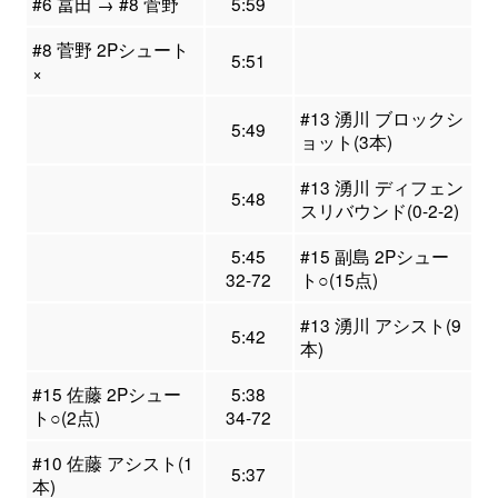
#6 冨田 → #8 菅野
5:59
#8 菅野 2Pシュート
5:51
×
#13 湧川 ブロックシ
5:49
ョット(3本)
#13 湧川 ディフェン
5:48
スリバウンド(0-2-2)
5:45
#15 副島 2Pシュー
32-72
ト○(15点)
#13 湧川 アシスト(9
5:42
本)
#15 佐藤 2Pシュー
5:38
ト○(2点)
34-72
#10 佐藤 アシスト(1
5:37
本)