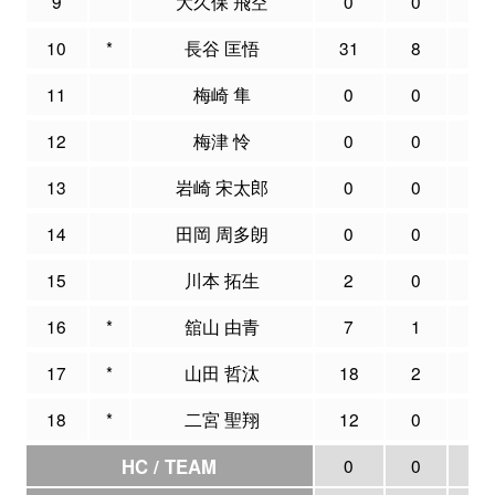
9
大久保 飛空
0
0
0
10
*
長谷 匡悟
31
8
21
11
梅崎 隼
0
0
0
12
梅津 怜
0
0
0
13
岩崎 宋太郎
0
0
0
14
田岡 周多朗
0
0
0
15
川本 拓生
2
0
0
16
*
舘山 由青
7
1
10
17
*
山田 哲汰
18
2
4
18
*
二宮 聖翔
12
0
0
HC / TEAM
0
0
0