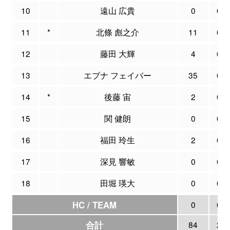
10
遠山 広貴
0
0
11
*
北條 彪之介
11
0
12
藤田 大輝
4
0
13
エブナ フェイバー
35
0
14
*
後藤 宙
2
0
15
関 健朗
0
0
16
福田 玲生
2
0
17
深見 響敏
0
0
18
田堀 瑛大
0
0
HC / TEAM
0
0
合計
84
2