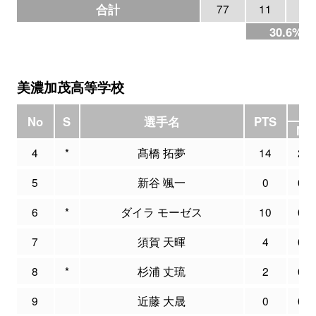
合計
77
11
36
30.6%
美濃加茂高等学校
3
No
S
選手名
PTS
M
4
*
髙橋 拓夢
14
2
5
新谷 颯一
0
0
6
*
ダイラ モーゼス
10
0
7
須賀 天暉
4
0
8
*
杉浦 丈琉
2
0
9
近藤 大晟
0
0