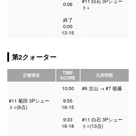
#11 白石 3Pシュー
0:06
ト×
終了
0:00
13-15
第2クォーター
TIME
正智深谷
九州学院
SCORE
10:00
#6 古山 → #7 後藤
#11 菊田 3Pシュー
9:55
ト○(8点)
16-15
9:33
#11 白石 3Pシュー
16-18
ト○(13点)