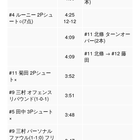
本)
#4 ルーニー 2Pシュ
4:25
ート○(7点)
12-12
#11 北條 ターンオー
4:09
バー(2本)
#11 北條 → #12 藤
4:09
田
#11 菊田 2Pシュー
3:52
ト×
#9 三村 オフェンス
3:51
リバウンド(1-0-1)
#5 田中 3Pシュート
3:48
×
#9 三村 パーソナル
ファウル(1-1:0) フリ