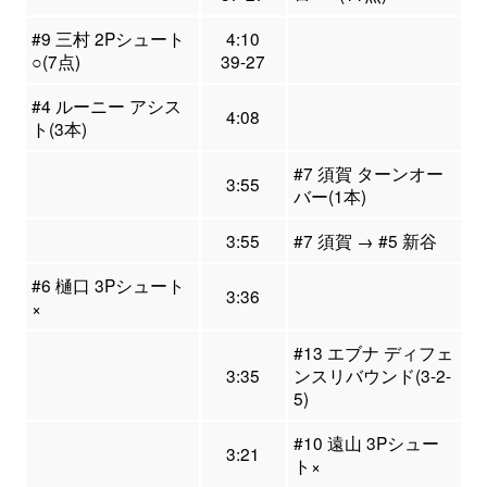
#9 三村 2Pシュート
4:10
○(7点)
39-27
#4 ルーニー アシス
4:08
ト(3本)
#7 須賀 ターンオー
3:55
バー(1本)
3:55
#7 須賀 → #5 新谷
#6 樋口 3Pシュート
3:36
×
#13 エブナ ディフェ
3:35
ンスリバウンド(3-2-
5)
#10 遠山 3Pシュー
3:21
ト×