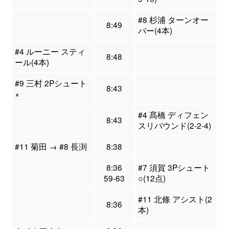
#8 杉浦 ターンオー
8:49
バー(4本)
#4 ルーニー スティ
8:48
ール(4本)
#9 三村 2Pシュート
8:43
×
#4 髙橋 ディフェン
8:43
スリバウンド(2-2-4)
#11 菊田 → #8 長渕
8:38
8:36
#7 須賀 3Pシュート
59-63
○(12点)
#11 北條 アシスト(2
8:36
本)