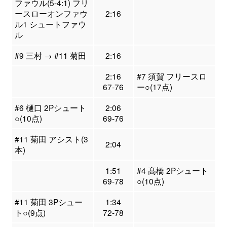
ファウル(5-4:1) フリ
ースローオンファウ
2:16
ル1 シュートファウ
ル
#9 三村 → #11 菊田
2:16
2:16
#7 須賀 フリースロ
67-76
ー○(17点)
#6 樋口 2Pシュート
2:06
○(10点)
69-76
#11 菊田 アシスト(3
2:04
本)
1:51
#4 髙橋 2Pシュート
69-78
○(10点)
#11 菊田 3Pシュー
1:34
ト○(9点)
72-78