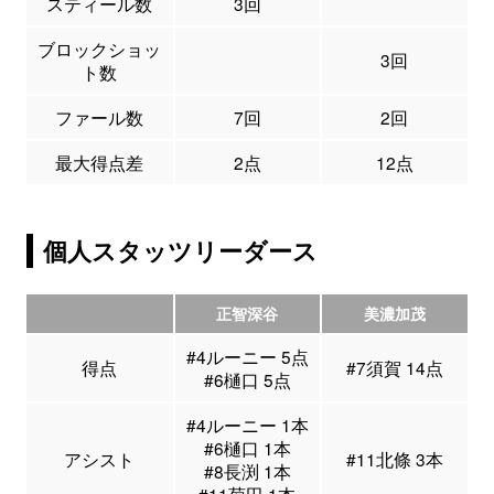
スティール数
3回
ブロックショッ
3回
ト数
ファール数
7回
2回
最大得点差
2点
12点
個人スタッツリーダース
正智深谷
美濃加茂
#4ルーニー 5点
得点
#7須賀 14点
#6樋口 5点
#4ルーニー 1本
#6樋口 1本
アシスト
#11北條 3本
#8長渕 1本