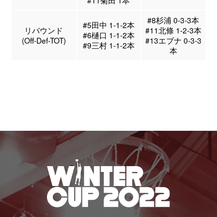
#11菊田 1本
#8杉浦 0-3-3本
#5田中 1-1-2本
リバウンド
#11北條 1-2-3本
#6樋口 1-1-2本
(Off-Def-TOT)
#13エブナ 0-3-3
#9三村 1-1-2本
本