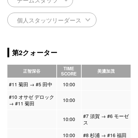
個人スタッツリーダース
第2クォーター
TIME
正智深谷
美濃加茂
SCORE
#11 菊田 → #5 田中
10:00
#10 オサゼ デロック
10:00
→ #11 菊田
#7 須賀 → #6 モーゼ
10:00
ス
10:00
#8 杉浦 → #16 福田