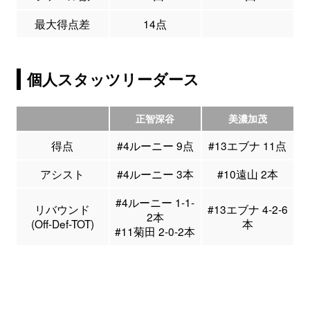
最大得点差
14点
個人スタッツリーダース
正智深谷
美濃加茂
得点
#4ルーニー 9点
#13エブナ 11点
アシスト
#4ルーニー 3本
#10遠山 2本
#4ルーニー 1-1-
リバウンド
#13エブナ 4-2-6
2本
(Off-Def-TOT)
本
#11菊田 2-0-2本