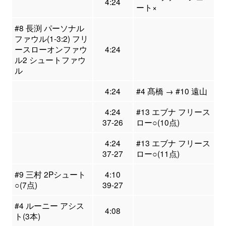
4:24
ート×
#8 長渕 パーソナル
ファウル(1-3:2) フリ
ースローオンファウ
4:24
ル2 シュートファウ
ル
4:24
#4 髙橋 → #10 遠山
4:24
#13 エブナ フリース
37-26
ロー○(10点)
4:24
#13 エブナ フリース
37-27
ロー○(11点)
#9 三村 2Pシュート
4:10
○(7点)
39-27
#4 ルーニー アシス
4:08
ト(3本)