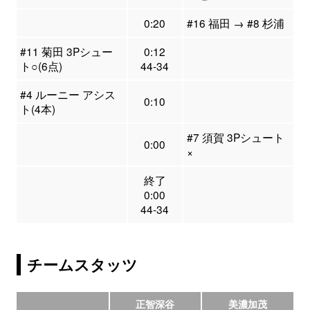
0:20
#16 福田 → #8 杉浦
#11 菊田 3Pシュー
0:12
ト○(6点)
44-34
#4 ルーニー アシス
0:10
ト(4本)
#7 須賀 3Pシュート
0:00
×
終了
0:00
44-34
チームスタッツ
正智深谷
美濃加茂