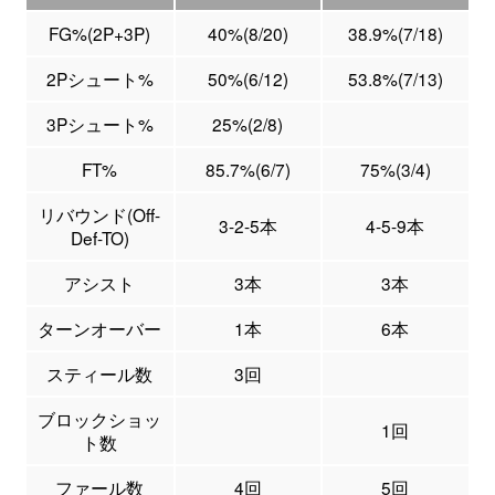
FG%(2P+3P)
40%(8/20)
38.9%(7/18)
2Pシュート%
50%(6/12)
53.8%(7/13)
3Pシュート%
25%(2/8)
FT%
85.7%(6/7)
75%(3/4)
リバウンド(Off-
3-2-5本
4-5-9本
Def-TO)
アシスト
3本
3本
ターンオーバー
1本
6本
スティール数
3回
ブロックショッ
1回
ト数
ファール数
4回
5回