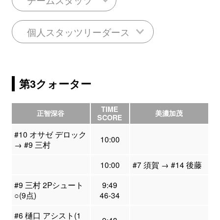
個人スタッツリーダース
第3クォーター
TIME
正智深谷
美濃加茂
SCORE
#10 オサゼ デロック
10:00
→ #9 三村
10:00
#7 須賀 → #14 後藤
#9 三村 2Pシュート
9:49
○(9点)
46-34
#6 樋口 アシスト(1