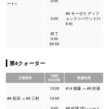
0:05
ート×
#6 モーゼス ディフ
0:00
ェンスリバウンド(1-
8-9)
終了
0:00
59-55
第4クォーター
TIME
正智深谷
美濃加茂
SCORE
10:00
#14 後藤 → #8 杉浦
#8 長渕 → #9 三村
10:00
9:50
#8 杉浦 2Pシュート