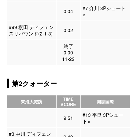
#7 介川 3Pシュート
0:04
×
#99 櫻田 ディフェン
0:02
スリバウンド(2-1-3)
終了
0:00
11-22
第2クォーター
TIME
東海大諏訪
開志国際
SCORE
#13 平良 3Pシュー
9:51
ト×
#3 中川 ディフェン
9:49