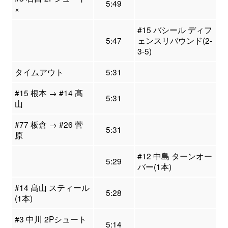
5:49
×
#15 バシール ディフ
5:47
ェンスリバウンド(2-
3-5)
タイムアウト
5:31
#15 根本 → #14 髙
5:31
山
#77 板倉 → #26 菅
5:31
原
#12 中島 ターンオー
5:29
バー(1本)
#14 髙山 スティール
5:28
(1本)
#3 中川 2Pシュート
5:14