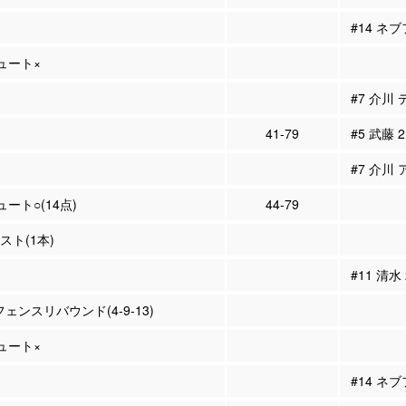
#14 ネ
シュート×
#7 介川
41-79
#5 武藤 
#7 介川 
ュート○(14点)
44-79
シスト(1本)
#11 清水
フェンスリバウンド(4-9-13)
シュート×
#14 ネ