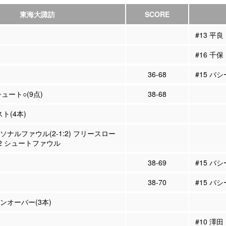
東海大諏訪
SCORE
#13 平良
#16 千保
36-68
#15 バシ
シュート○(9点)
38-68
スト(4本)
ーソナルファウル(2-1:2) フリースロー
2 シュートファウル
38-69
#15 バ
38-70
#15 バ
ーンオーバー(3本)
#10 澤田