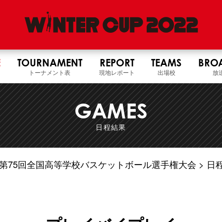
E
TOURNAMENT
REPORT
TEAMS
BRO
トーナメント表
現地レポート
出場校
放
GAMES
日程結果
4年度 第75回全国高等学校バスケットボール選手権大会
日