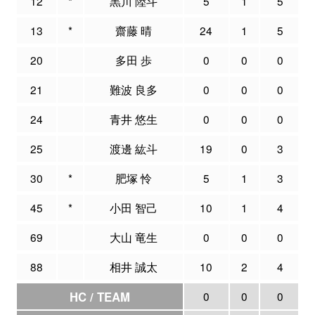
12
*
黒川 陸斗
5
1
5
13
*
齋藤 晴
24
1
5
20
多田 歩
0
0
0
21
難波 良多
0
0
0
24
青井 悠生
0
0
0
25
渡邊 紘斗
19
0
3
30
*
肥塚 怜
5
1
3
45
*
小田 智己
10
1
4
69
大山 竜生
0
0
0
88
相井 誠太
10
2
4
HC / TEAM
0
0
0