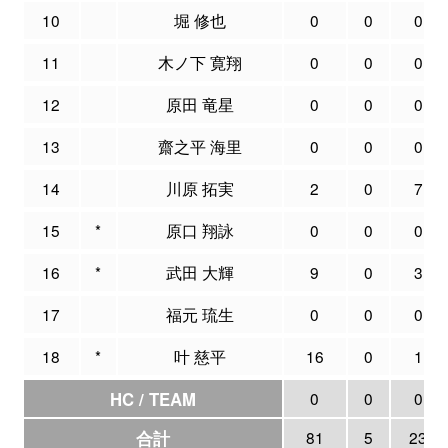
10
堀 修也
0
0
0
11
木ノ下 寛翔
0
0
0
12
原田 竜星
0
0
0
13
齋之平 海里
0
0
0
14
川原 拓実
2
0
7
15
*
原口 翔詠
0
0
0
16
*
武田 大輝
9
0
3
17
福元 琉生
0
0
0
18
*
叶 慈平
16
0
1
HC / TEAM
0
0
0
合計
81
5
23