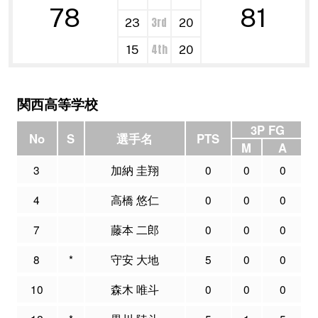
78
81
3rd
23
20
4th
15
20
関西高等学校
3P FG
No
S
選手名
PTS
M
A
3
加納 圭翔
0
0
0
4
高橋 悠仁
0
0
0
7
藤本 二郎
0
0
0
8
*
守安 大地
5
0
0
10
森木 唯斗
0
0
0