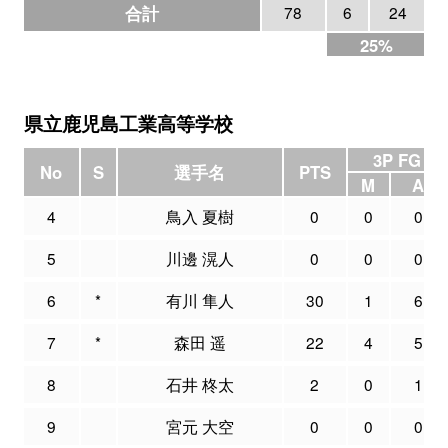
合計
78
6
24
25%
県立鹿児島工業高等学校
3P FG
No
S
選手名
PTS
M
A
4
鳥入 夏樹
0
0
0
5
川邊 滉人
0
0
0
6
*
有川 隼人
30
1
6
7
*
森田 遥
22
4
5
8
石井 柊太
2
0
1
9
宮元 大空
0
0
0