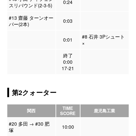
0:24
スリバウンド(2-3-5)
#13 齋藤 ターンオー
0:03
バー(2本)
#8 石井 3Pシュート
0:01
×
終了
0:00
17-21
第2クォーター
TIME
関西
鹿児島工業
SCORE
#20 多田 → #30 肥
10:00
塚