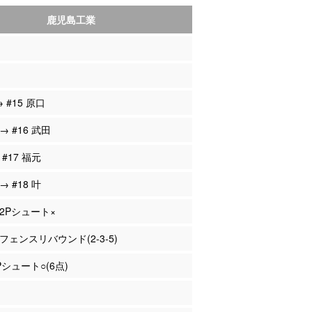
鹿児島工業
→ #15 原口
 → #16 武田
 #17 福元
→ #18 叶
 2Pシュート×
オフェンスリバウンド(2-3-5)
2Pシュート○(6点)