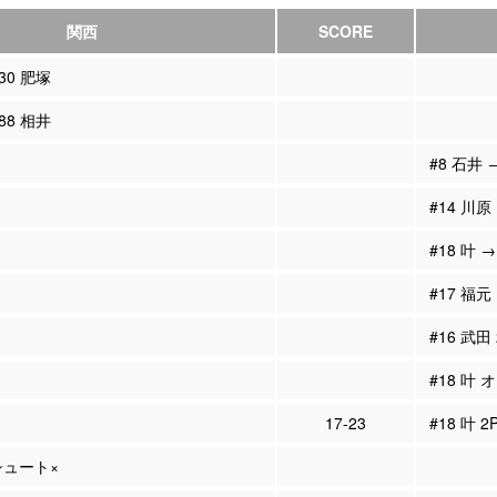
関西
SCORE
#30 肥塚
#88 相井
#8 石井 
#14 川原
#18 叶 →
#17 福元 
#16 武田
#18 叶 
17-23
#18 叶 
Pシュート×