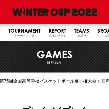
E
TOURNAMENT
REPORT
TEAMS
BRO
トーナメント表
現地レポート
出場校
放
GAMES
日程結果
4年度 第75回全国高等学校バスケットボール選手権大会
日