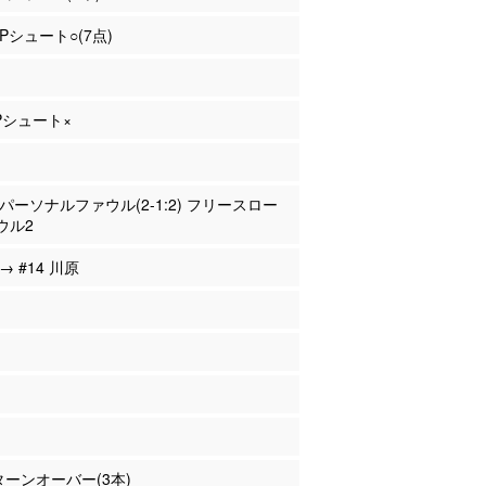
2Pシュート○(7点)
2Pシュート×
口 パーソナルファウル(2-1:2) フリースロー
ウル2
 → #14 川原
 ターンオーバー(3本)