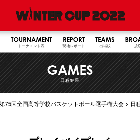
E
TOURNAMENT
REPORT
TEAMS
BRO
トーナメント表
現地レポート
出場校
放
GAMES
日程結果
4年度 第75回全国高等学校バスケットボール選手権大会
日