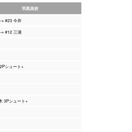
羽黒高校
 → #23 今井
 → #12 三浦
 2Pシュート×
々木 3Pシュート×