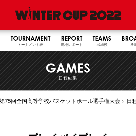
E
TOURNAMENT
REPORT
TEAMS
BRO
トーナメント表
現地レポート
出場校
放
GAMES
日程結果
4年度 第75回全国高等学校バスケットボール選手権大会
日