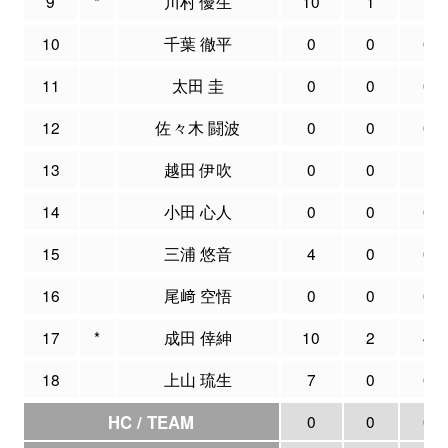
9
*
川村 優生
10
1
1
10
千葉 徹平
0
0
0
11
太田 圭
0
0
0
12
佐々木 闘波
0
0
0
13
越田 伊吹
0
0
1
14
小田 心人
0
0
0
15
三浦 悠音
4
0
0
16
尾﨑 空悟
0
0
0
17
*
成田 倖紳
10
2
4
18
上山 琉生
7
0
0
HC / TEAM
0
0
0