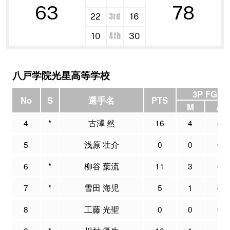
63
78
3rd
22
16
4th
10
30
八戸学院光星高等学校
3P FG
No
S
選手名
PTS
M
A
4
*
古澤 然
16
4
8
5
浅原 壮介
0
0
0
6
*
柳谷 葉流
11
3
6
7
*
雪田 海児
5
1
4
8
工藤 光聖
0
0
0