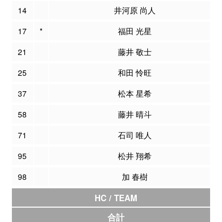
14
井河原 尚人
17
*
福田 光星
21
藤井 敬士
25
和田 怜旺
37
松本 星希
58
藤井 晴斗
71
石司 唯人
95
松井 翔希
98
加 春樹
HC / TEAM
合計