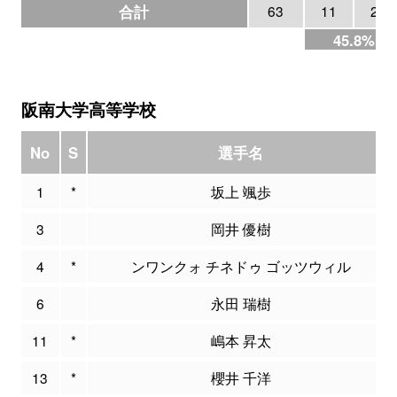
合計
63
11
24
45.8%
阪南大学高等学校
No
S
選手名
1
*
坂上 颯歩
3
岡井 優樹
4
*
ンワンクォ チネドゥ ゴッツウィル
6
永田 瑞樹
11
*
嶋本 昇太
13
*
櫻井 千洋