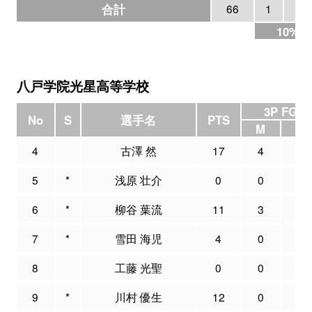
合計
66
1
10
10%
八戸学院光星高等学校
3P FG
No
S
選手名
PTS
M
A
4
古澤 然
17
4
8
5
*
浅原 壮介
0
0
0
6
*
柳谷 葉流
11
3
5
7
*
雪田 海児
4
0
3
8
工藤 光聖
0
0
0
9
*
川村 優生
12
0
1