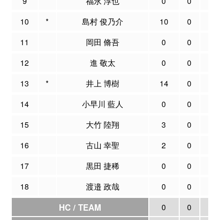
9
福永 淳也
0
0
0
10
*
島村 俊乃介
10
0
2
11
岡田 脩吾
0
0
0
12
進 敬太
0
0
0
13
*
井上 博樹
14
0
0
14
小早川 藍人
0
0
0
15
大竹 陸翔
3
0
0
16
古山 幸聖
2
0
0
17
黒田 捷稀
0
0
2
18
渡邉 政哉
0
0
0
HC / TEAM
0
0
0