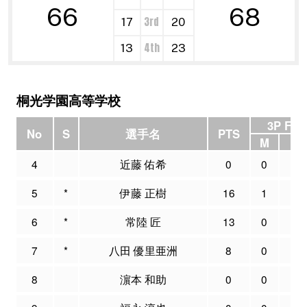
66
68
3rd
17
20
4th
13
23
桐光学園高等学校
3P FG
No
S
選手名
PTS
M
A
4
近藤 佑希
0
0
0
5
*
伊藤 正樹
16
1
3
6
*
常陸 匠
13
0
2
7
*
八田 優里亜洲
8
0
1
8
濵本 和助
0
0
0