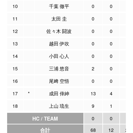
10
千葉 徹平
0
0
0
11
太田 圭
0
0
0
12
佐々木 闘波
0
0
0
13
越田 伊吹
0
0
0
14
小田 心人
0
0
0
15
三浦 悠音
2
0
0
16
尾﨑 空悟
0
0
0
17
*
成田 倖紳
13
4
6
18
上山 琉生
9
1
1
HC / TEAM
0
0
0
合計
68
12
24