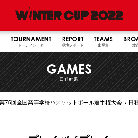
E
TOURNAMENT
REPORT
TEAMS
BRO
トーナメント表
現地レポート
出場校
放
GAMES
日程結果
4年度 第75回全国高等学校バスケットボール選手権大会
日