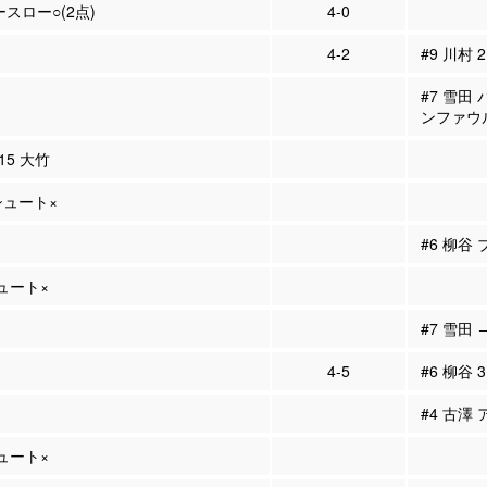
ースロー○(2点)
4-0
4-2
#9 川村 
#7 雪田
ンファウ
#15 大竹
Pシュート×
#6 柳谷
シュート×
#7 雪田 
4-5
#6 柳谷 
#4 古澤 
シュート×