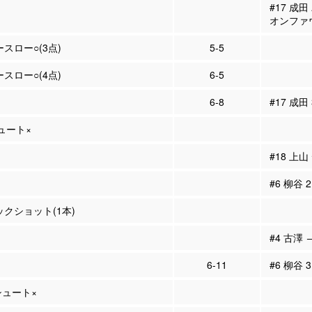
#17 成
オンファ
ースロー○(3点)
5-5
ースロー○(4点)
6-5
6-8
#17 成田
シュート×
#18 上
#6 柳谷
ックショット(1本)
#4 古澤 
6-11
#6 柳谷 
Pシュート×