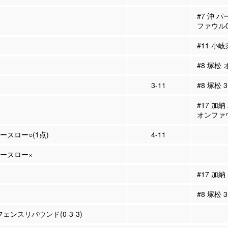
#7 沖 
ファウル
#11 小
#8 塚松
3-11
#8 塚松 
#17 加
オンファ
リースロー○(1点)
4-11
リースロー×
#17 加
#8 塚松
フェンスリバウンド(0-3-3)