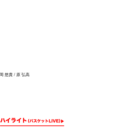
岡 悠貴 / 原 弘高