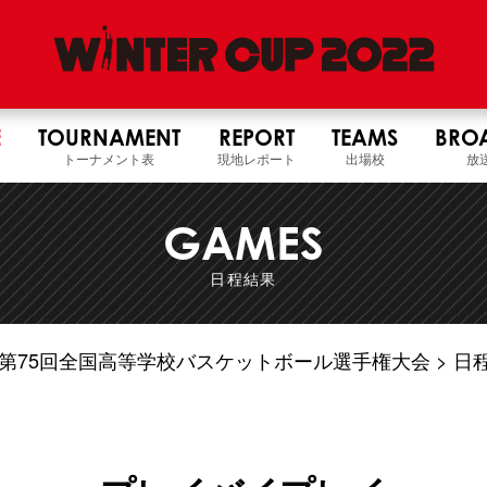
E
TOURNAMENT
REPORT
TEAMS
BRO
トーナメント表
現地レポート
出場校
放
GAMES
日程結果
4年度 第75回全国高等学校バスケットボール選手権大会
日