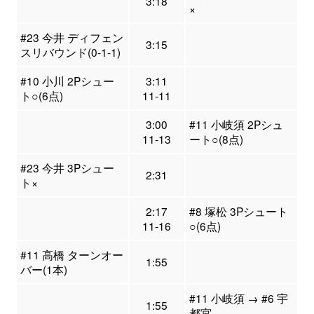
3:18
×
#23 今井 ディフェン
3:15
スリバウンド(0-1-1)
#10 小川 2Pシュー
3:11
ト○(6点)
11-11
3:00
#11 小岐須 2Pシュ
11-13
ート○(8点)
#23 今井 3Pシュー
2:31
ト×
2:17
#8 塚松 3Pシュート
11-16
○(6点)
#11 高橋 ターンオー
1:55
バー(1本)
#11 小岐須 → #6 宇
1:55
都宮