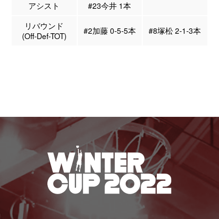
アシスト
#23今井 1本
リバウンド
#2加藤 0-5-5本
#8塚松 2-1-3本
(Off-Def-TOT)