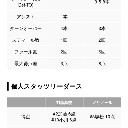
3-5-8本
Def-TO)
アシスト
1本
ターンオーバー
4本
3本
スティール数
1回
2回
ファール数
2回
6回
最大得点差
3点
8点
個人スタッツリーダース
羽黒高校
メリノール
#2加藤 6点
得点
#8塚松 10点
#10小川 6点