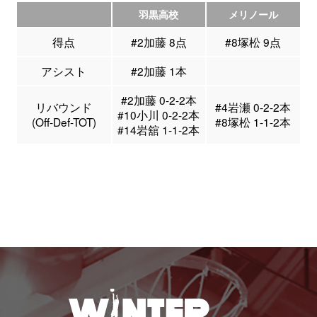
羽黒高校
メリノール
得点
#2加藤 8点
#8塚松 9点
アシスト
#2加藤 1本
#2加藤 0-2-2本
リバウンド
#4岩瀬 0-2-2本
#10小川 0-2-2本
(Off-Def-TOT)
#8塚松 1-1-2本
#14岩舘 1-1-2本