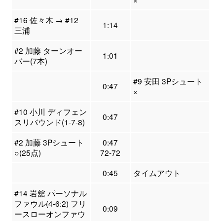
#16 佐々木 → #12
1:14
三浦
#2 加藤 ターンオー
1:01
バー(7本)
#9 安田 3Pシュート
0:47
×
#10 小川 ディフェン
0:47
スリバウンド(1-7-8)
#2 加藤 3Pシュート
0:47
○(25点)
72-72
0:45
タイムアウト
#14 岩舘 パーソナル
ファウル(4-6:2) フリ
0:09
ースローオンファウ