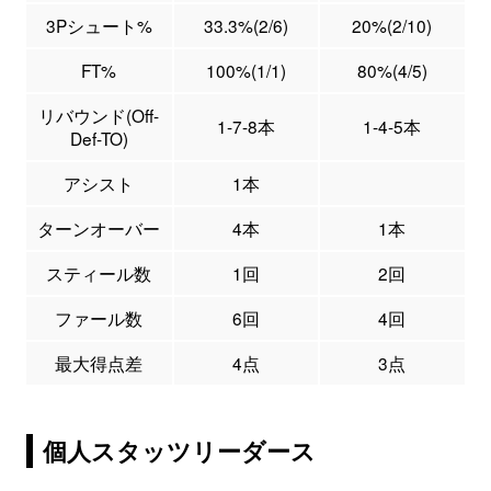
3Pシュート%
33.3%(2/6)
20%(2/10)
FT%
100%(1/1)
80%(4/5)
リバウンド(Off-
1-7-8本
1-4-5本
Def-TO)
アシスト
1本
ターンオーバー
4本
1本
スティール数
1回
2回
ファール数
6回
4回
最大得点差
4点
3点
個人スタッツリーダース