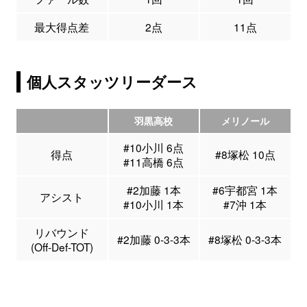
最大得点差
2点
11点
個人スタッツリーダース
羽黒高校
メリノール
#10小川 6点
得点
#8塚松 10点
#11高橋 6点
#2加藤 1本
#6宇都宮 1本
アシスト
#10小川 1本
#7沖 1本
リバウンド
#2加藤 0-3-3本
#8塚松 0-3-3本
(Off-Def-TOT)