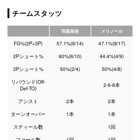
チームスタッツ
羽黒高校
メリノール
FG%(2P+3P)
57.1%(8/14)
47.1%(8/17)
2Pシュート%
60%(6/10)
44.4%(4/9)
3Pシュート%
50%(2/4)
50%(4/8)
リバウンド(Off-
2-6-8本
Def-TO)
アシスト
2本
2本
ターンオーバー
1本
1本
スティール数
1回
ファール数
1回
1回