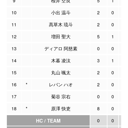
9
桜井 空良
5
1
6
10
小出 温斗
2
0
1
11
髙草木 琉斗
2
0
0
12
増田 聖大
5
1
2
13
ディアロ 阿慈素
0
0
0
14
木暮 凌汰
3
1
3
15
丸山 颯太
2
0
0
16
*
レバン ハオ
2
0
1
17
菊谷 宗右
0
0
0
18
*
原澤 快吏
8
0
0
HC / TEAM
0
0
0