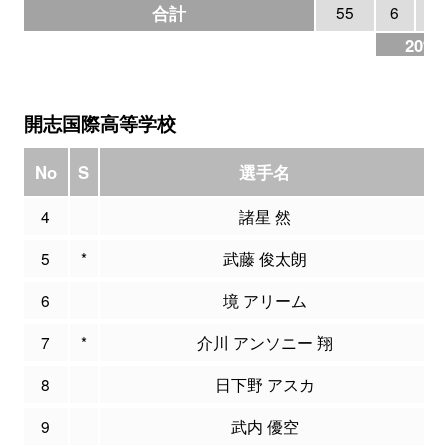
合計
55
6
3
20%
開志国際高等学校
No
S
選手名
4
諸星 然
5
*
武藤 俊太朗
6
境 アリーム
7
*
介川 アンソニー 翔
8
日下野 アスカ
9
武内 優空