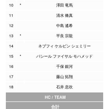
10
*
澤田 竜馬
11
清水 脩真
12
中島 遙希
13
*
平良 宗龍
14
ネブフィ ケルビン シェミリー
15
*
バシール ファイサル モハメッド
16
千保 銀河
17
藤山 拓翔
18
石井 息吹
HC / TEAM
合計