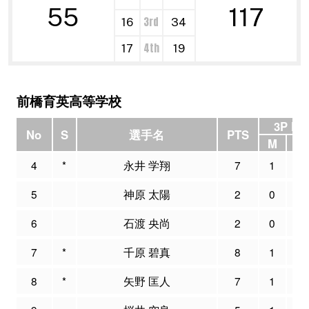
55
117
3rd
16
34
4th
17
19
前橋育英高等学校
3P FG
No
S
選手名
PTS
M
A
4
*
永井 学翔
7
1
7
5
神原 太陽
2
0
3
6
石渡 央尚
2
0
1
7
*
千原 碧真
8
1
4
8
*
矢野 匡人
7
1
2