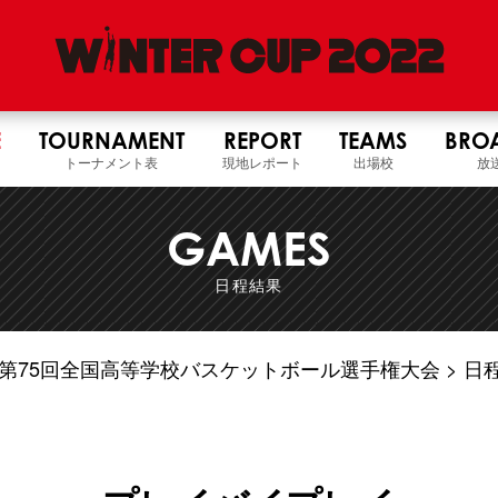
E
TOURNAMENT
REPORT
TEAMS
BRO
トーナメント表
現地レポート
出場校
放
GAMES
日程結果
4年度 第75回全国高等学校バスケットボール選手権大会
日