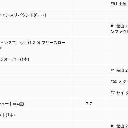
#91 土屋
フェンスリバウンド(0-1-1)
#1 舘山
ンファウ
フェンスファウル(1-2:0) フリースロー
0
ーンオーバー(1本)
#1 舘山
#55 オ
#7 セイ
シュート○(4点)
7-7
スト(1本)
#1 舘山