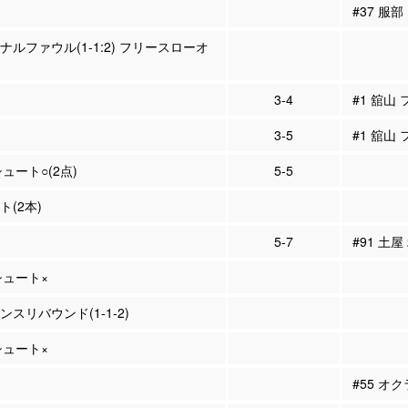
#37 服部
ソナルファウル(1-1:2) フリースローオ
3-4
#1 舘山
3-5
#1 舘山
シュート○(2点)
5-5
ト(2本)
5-7
#91 土屋
Pシュート×
ェンスリバウンド(1-1-2)
Pシュート×
#55 オ