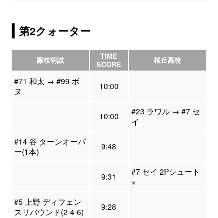
第2クォーター
TIME
藤枝明誠
桜丘高校
SCORE
#71 和太 → #99 ボ
10:00
ヌ
#23 ラワル → #7 セ
10:00
イ
#14 谷 ターンオーバ
9:48
ー(1本)
#7 セイ 2Pシュート
9:31
×
#5 上野 ディフェン
9:28
スリバウンド(2-4-6)