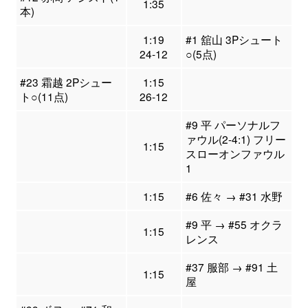
1:35
本)
1:19
#1 舘山 3Pシュート
24-12
○(5点)
#23 霜越 2Pシュー
1:15
ト○(11点)
26-12
#9 平 パーソナルフ
ァウル(2-4:1) フリー
1:15
スローオンファウル
1
1:15
#6 佐々 → #31 水野
#9 平 → #55 オクラ
1:15
レンス
#37 服部 → #91 土
1:15
屋