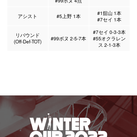
#99ボヌ 4点
#1舘山 1本
アシスト
#5上野 1本
#7セイ 1本
#7セイ 0-3-3本
リバウンド
#99ボヌ 2-5-7本
#55オクラレン
(Off-Def-TOT)
ス 2-1-3本