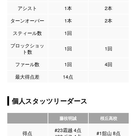
アシスト
1本
2本
ターンオーバー
1本
2本
スティール数
1回
ブロックショッ
1回
1回
ト数
ファール数
1回
4回
最大得点差
14点
個人スタッツリーダース
藤枝明誠
桜丘高校
#23霜越 4点
得点
#1舘山 8点