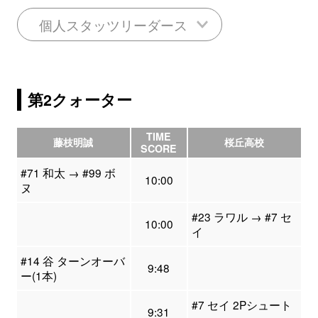
個人スタッツリーダース
第2クォーター
TIME
藤枝明誠
桜丘高校
SCORE
#71 和太 → #99 ボ
10:00
ヌ
#23 ラワル → #7 セ
10:00
イ
#14 谷 ターンオーバ
9:48
ー(1本)
#7 セイ 2Pシュート
9:31