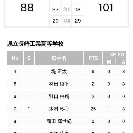
88
101
3rd
32
18
4th
20
29
県立長崎工業高等学校
3P FG
No
S
選手名
PTS
M
A
4
堤 正太
6
0
8
5
林田 稜平
2
0
3
6
野口 由翔
2
0
0
7
*
木村 玲心
25
1
3
8
菊田 輝世紀
0
0
0