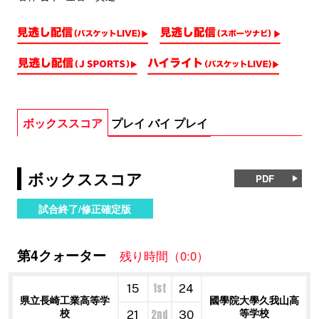
ボックススコア
プレイ バイ プレイ
ボックススコア
PDF
試合終了/修正確定版
第4クォーター
残り時間（0:0）
1st
15
24
県立長崎工業高等学
國學院大學久我山高
校
等学校
2nd
21
30