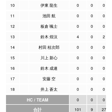
10
伊東 龍生
0
0
0
11
池田 航
0
0
0
12
板倉 颯士
0
0
0
13
鈴木 煌汰
4
0
2
14
村田 桂次郎
0
0
0
15
川上 新心
0
0
0
16
鈴木 成連
0
0
0
17
安藤 空
0
0
0
18
井上 蒼太
0
0
0
HC / TEAM
0
0
0
合計
101
9
27