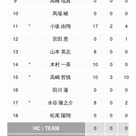
9
高橋 琉真
0
0
0
10
馬場 崚
0
0
0
11
*
小坂 由翔
17
2
4
12
宮田 恩
0
0
1
13
山本 英志
8
0
0
14
*
木村 一茶
10
0
0
15
*
高嶋 哲慎
10
3
10
16
田川 蓮
0
0
0
17
*
水谷 隆之介
8
0
2
18
松尾 陽翔
0
0
0
HC / TEAM
0
0
0