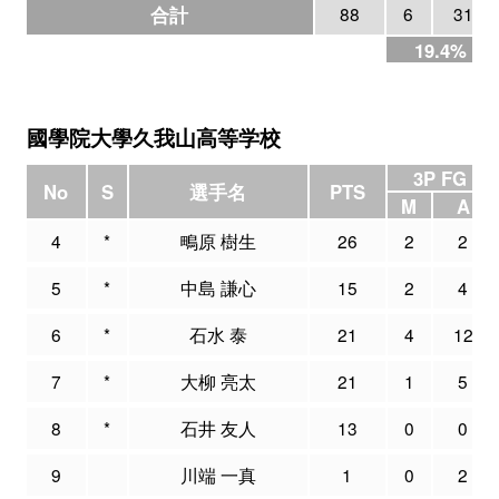
合計
88
6
31
19.4%
國學院大學久我山高等学校
3P FG
No
S
選手名
PTS
M
A
4
*
鴫原 樹生
26
2
2
5
*
中島 謙心
15
2
4
6
*
石水 泰
21
4
12
7
*
大柳 亮太
21
1
5
8
*
石井 友人
13
0
0
9
川端 一真
1
0
2