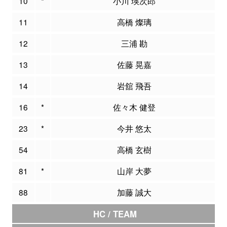
10
*
小川 瑛次郎
11
高橋 燦璃
12
三浦 勘
13
佐藤 晃嘉
14
岩舘 飛吾
16
*
佐々木 健登
23
*
今井 悠太
54
高橋 玄樹
81
*
山岸 大夢
88
加藤 誠大
HC / TEAM