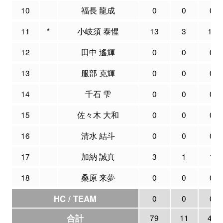
10
福長 龍成
0
0
0
11
*
小岐須 泰惺
13
3
11
12
田中 遙輝
0
0
0
13
服部 克輝
0
0
0
14
千石 雫
0
0
0
15
佐々木 大和
0
0
0
16
清水 結斗
0
0
0
17
加納 誠真
3
1
1
18
桑原 来夢
0
0
0
HC / TEAM
0
0
0
合計
79
11
41