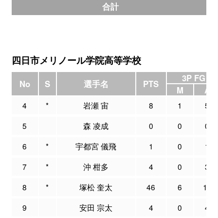
合計
四日市メリノール学院高等学校
3P FG
No
S
選手名
PTS
M
A
4
*
岩瀬 宙
8
1
5
5
森 凌成
0
0
0
6
*
宇都宮 儀飛
1
0
1
7
*
沖 柑多
4
0
3
8
*
塚松 奎太
46
6
16
9
安田 宗太
4
0
4