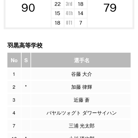
3rd
22
18
90
79
4th
15
14
OT1
18
7
羽黒高等学校
No
S
選手名
1
谷藤 大介
2
*
加藤 律輝
3
近藤 蒼
4
バヤルツォグト ダワーサイハン
7
三浦 光太郎