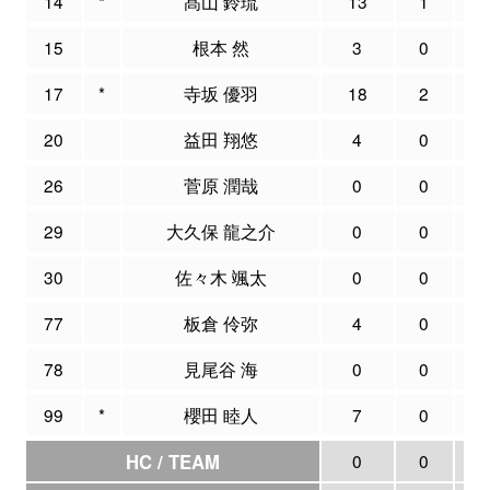
14
*
髙山 鈴琉
13
1
2
15
根本 然
3
0
0
17
*
寺坂 優羽
18
2
7
20
益田 翔悠
4
0
0
26
菅原 潤哉
0
0
0
29
大久保 龍之介
0
0
1
30
佐々木 颯太
0
0
0
77
板倉 伶弥
4
0
1
78
見尾谷 海
0
0
2
99
*
櫻田 睦人
7
0
0
HC / TEAM
0
0
0