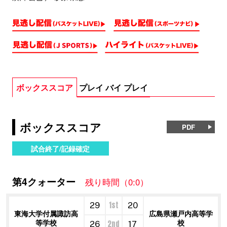
ボックススコア
プレイ バイ プレイ
ボックススコア
PDF
試合終了/記録確定
第4クォーター
残り時間（0:0）
1st
29
20
東海大学付属諏訪高
広島県瀬戸内高等学
等学校
校
2nd
26
17