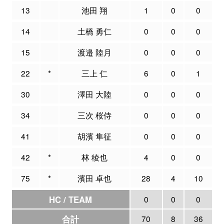
13
池田 翔
1
0
0
14
土橋 勇仁
0
0
0
15
渡邉 陸月
0
0
0
22
*
三上 仁
6
0
1
30
澤田 大陸
0
0
0
34
三次 桜侍
0
0
0
41
胡濱 隼征
0
0
0
42
*
林 稜也
4
0
0
75
*
濱田 卓也
28
4
10
HC / TEAM
0
0
0
合計
70
8
36