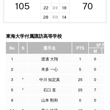
105
70
3rd
22
19
4th
28
14
東海大学付属諏訪高等学校
3P FG
No
S
選手名
PTS
M
A
1
渡邊 大翔
1
0
0
2
本多 一心
5
0
0
3
*
中川 知定真
25
0
3
5
*
石口 直
25
7
1
9
山本 勲和
0
0
0