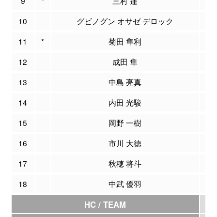
9
*
三村 蓮
9
10
グビノグン オサゼ デロック
4
11
*
菊田 隼利
9
12
成田 隼
0
13
中島 亮真
0
14
内田 光駿
0
15
岡野 一樹
0
16
市川 大徳
0
17
秋穂 将斗
0
18
中武 優羽
0
HC / TEAM
0