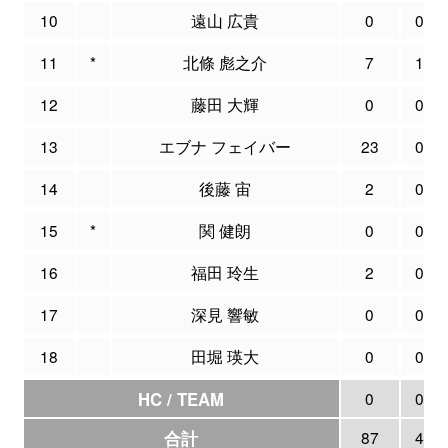
10
遠山 広貴
0
0
11
*
北條 彪之介
7
1
12
藤田 大輝
0
0
13
エブナ フェイバー
23
0
14
後藤 宙
2
0
15
*
関 健朗
0
0
16
福田 玲生
2
0
17
深見 響敏
0
0
18
田堀 瑛大
0
0
HC / TEAM
0
0
合計
87
4