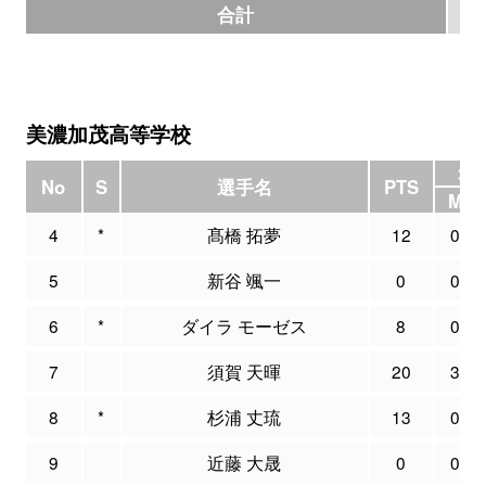
合計
7
美濃加茂高等学校
3P
No
S
選手名
PTS
M
4
*
髙橋 拓夢
12
0
5
新谷 颯一
0
0
6
*
ダイラ モーゼス
8
0
7
須賀 天暉
20
3
8
*
杉浦 丈琉
13
0
9
近藤 大晟
0
0