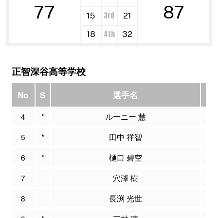
77
87
3rd
15
21
4th
18
32
正智深谷高等学校
No
S
選手名
PT
4
*
ルーニー 慧
3
5
*
田中 祥智
9
6
*
樋口 碧空
1
7
穴澤 樹
0
8
長渕 光世
2