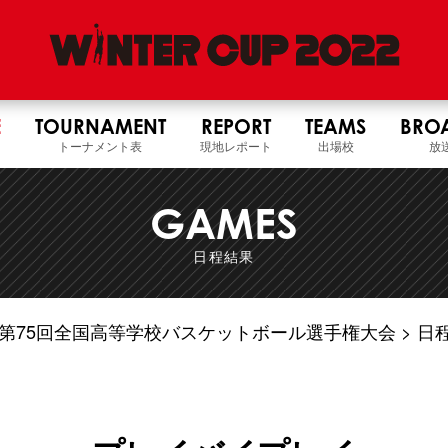
E
TOURNAMENT
REPORT
TEAMS
BRO
トーナメント表
現地レポート
出場校
放
GAMES
日程結果
4年度 第75回全国高等学校バスケットボール選手権大会
日