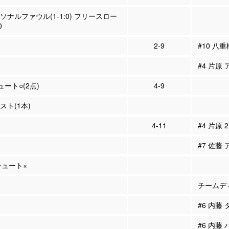
ーソナルファウル(1-1:0) フリースロー
0
2-9
#10 八重
#4 片原 
ュート○(2点)
4-9
シスト(1本)
4-11
#4 片原 
#7 佐藤 
Pシュート×
チームディ
#6 内藤
#6 内藤