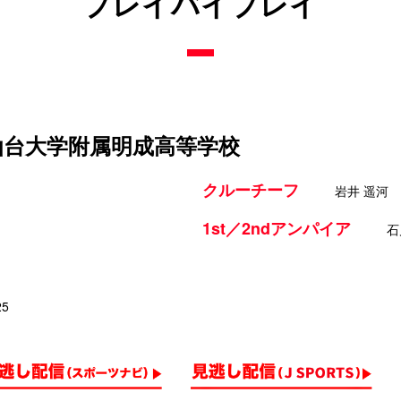
プレイバイプレイ
 仙台大学附属明成高等学校
クルーチーフ
岩井 遥河
1st／2ndアンパイア
石
25