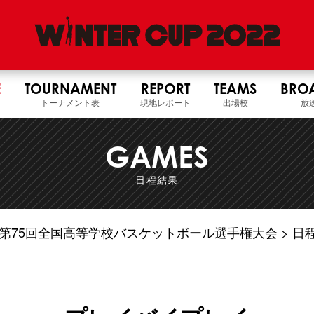
E
TOURNAMENT
REPORT
TEAMS
BRO
トーナメント表
現地レポート
出場校
放
GAMES
日程結果
4年度 第75回全国高等学校バスケットボール選手権大会
日