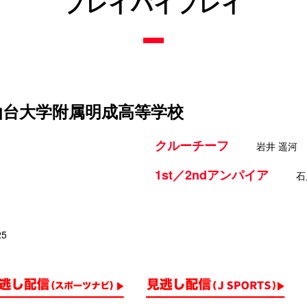
プレイバイプレイ
 仙台大学附属明成高等学校
クルーチーフ
岩井 遥河
1st／2ndアンパイア
石
25