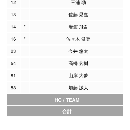
12
三浦 勘
13
佐藤 晃嘉
14
*
岩舘 飛吾
16
*
佐々木 健登
23
今井 悠太
54
高橋 玄樹
81
山岸 大夢
88
加藤 誠大
HC / TEAM
合計