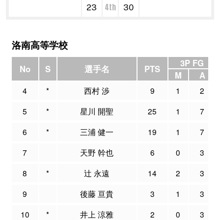
4th
23
30
洛南高等学校
3P FG
No
S
選手名
PTS
M
A
4
*
西村 渉
9
1
2
5
*
星川 開聖
25
1
7
6
*
三浦 健一
19
1
7
7
天野 幹也
6
0
3
8
*
辻 永遠
14
2
3
9
後藤 亘貴
3
1
3
10
*
井上 涼雅
2
0
3