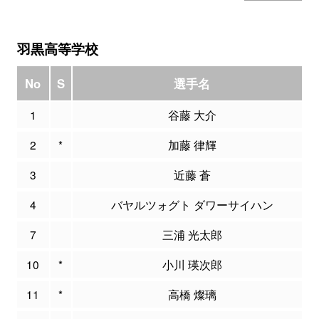
羽黒高等学校
No
S
選手名
1
谷藤 大介
2
*
加藤 律輝
3
近藤 蒼
4
バヤルツォグト ダワーサイハン
7
三浦 光太郎
10
*
小川 瑛次郎
11
*
高橋 燦璃