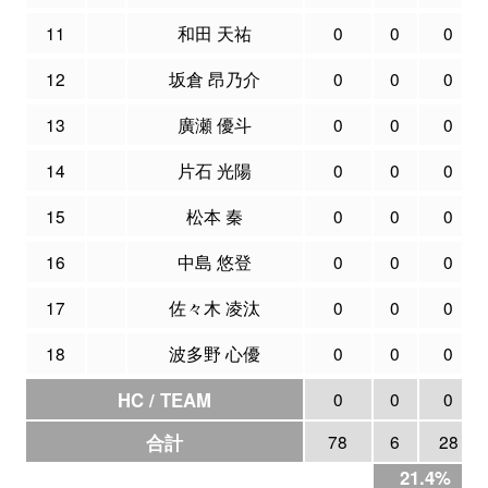
11
和田 天祐
0
0
0
12
坂倉 昂乃介
0
0
0
13
廣瀬 優斗
0
0
0
14
片石 光陽
0
0
0
15
松本 秦
0
0
0
16
中島 悠登
0
0
0
17
佐々木 凌汰
0
0
0
18
波多野 心優
0
0
0
HC / TEAM
0
0
0
合計
78
6
28
21.4%