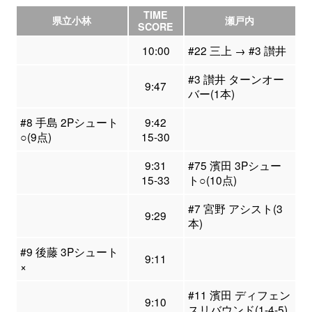
TIME
県立小林
瀬戸内
SCORE
10:00
#22 三上 → #3 讃井
#3 讃井 ターンオー
9:47
バー(1本)
#8 手島 2Pシュート
9:42
○(9点)
15-30
9:31
#75 濱田 3Pシュー
15-33
ト○(10点)
#7 宮野 アシスト(3
9:29
本)
#9 後藤 3Pシュート
9:11
×
#11 濱田 ディフェン
9:10
スリバウンド(1-4-5)