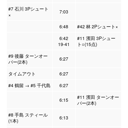
#7 石川 3Pシュート
7:03
×
6:48
#42 林 2Pシュート×
6:42
#11 濱田 3Pシュー
19-41
ト○(15点)
#9 後藤 ターンオー
6:27
バー(2本)
タイムアウト
6:27
#4 鶴留 → #5 千代島
6:27
#11 濱田 ターンオー
6:15
バー(2本)
#8 手島 スティール
6:13
(1本)