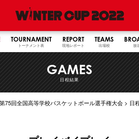
E
TOURNAMENT
REPORT
TEAMS
BRO
トーナメント表
現地レポート
出場校
放
GAMES
日程結果
4年度 第75回全国高等学校バスケットボール選手権大会
日