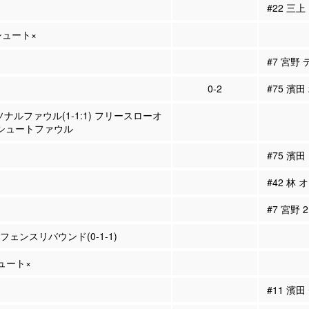
#22 三
Pシュート×
#7 宮野
0-2
#75 濱田
ソナルファウル(1-1:1) フリースローオ
 シュートファウル
#75 濱
#42 林 
#7 宮野
ィフェンスリバウンド(0-1-1)
シュート×
#11 濱