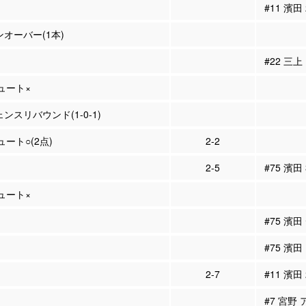
#11 濱田
ンオーバー(1本)
#22 三上
シュート×
ェンスリバウンド(1-0-1)
ュート○(2点)
2-2
2-5
#75 濱田
シュート×
#75 濱
#75 濱
2-7
#11 濱田
#7 宮野 