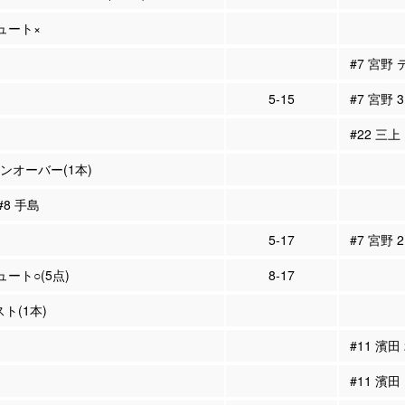
シュート×
#7 宮野
5-15
#7 宮野 
#22 三上
ーンオーバー(1本)
#8 手島
5-17
#7 宮野 
ュート○(5点)
8-17
スト(1本)
#11 濱田
#11 濱田