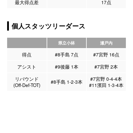
最大得点差
17点
個人スタッツリーダース
県立小林
瀬戸内
得点
#8手島 7点
#7宮野 16点
アシスト
#9後藤 1本
#7宮野 2本
リバウンド
#7宮野 0-4-4本
#8手島 1-2-3本
(Off-Def-TOT)
#11濱田 1-3-4本