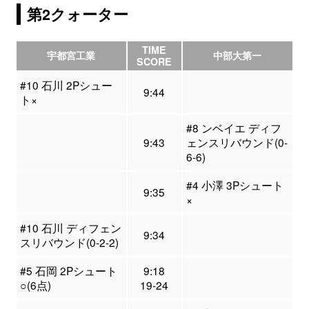
第2クォーター
TIME
宇都宮工業
中部大第一
SCORE
#10 石川 2Pシュー
9:44
ト×
#8 ンベイエ ディフ
9:43
ェンスリバウンド(0-
6-6)
#4 小澤 3Pシュート
9:35
×
#10 石川 ディフェン
9:34
スリバウンド(0-2-2)
#5 石岡 2Pシュート
9:18
○(6点)
19-24