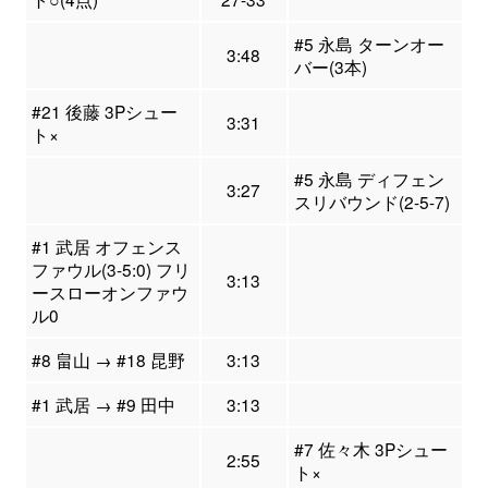
#5 永島 ターンオー
3:48
バー(3本)
#21 後藤 3Pシュー
3:31
ト×
#5 永島 ディフェン
3:27
スリバウンド(2-5-7)
#1 武居 オフェンス
ファウル(3-5:0) フリ
3:13
ースローオンファウ
ル0
#8 畠山 → #18 昆野
3:13
#1 武居 → #9 田中
3:13
#7 佐々木 3Pシュー
2:55
ト×