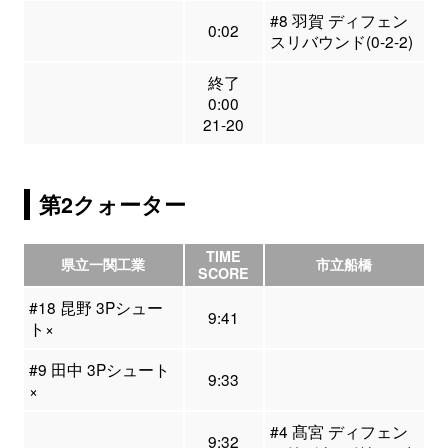
#8 羽賀 ディフェン
0:02
スリバウンド(0-2-2)
終了
0:00
21-20
第2クォーター
TIME
県立一関工業
市立船橋
SCORE
#18 昆野 3Pシュー
9:41
ト×
#9 田中 3Pシュート
9:33
×
#4 髙宮 ディフェン
9:32