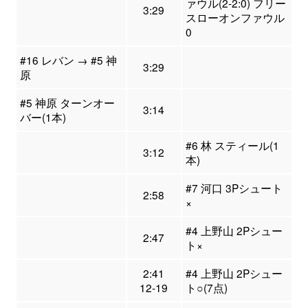
ァウル(2-2:0) フリー
3:29
スローオンファウル
0
#16 レバン → #5 神
3:29
原
#5 神原 ターンオー
3:14
バー(1本)
#6 林 スティール(1
3:12
本)
#7 河口 3Pシュート
2:58
×
#4 上野山 2Pシュー
2:47
ト×
2:41
#4 上野山 2Pシュー
12-19
ト○(7点)