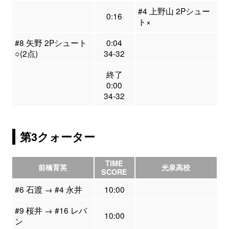
#4 上野山 2Pシュー
0:16
ト×
#8 矢野 2Pシュート
0:04
○(2点)
34-32
終了
0:00
34-32
第3クォーター
TIME
前橋育英
光泉高校
SCORE
#6 石渡 → #4 永井
10:00
#9 桜井 → #16 レバ
10:00
ン