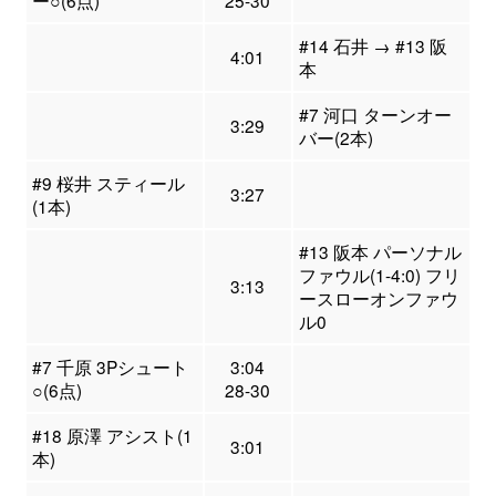
ー○(6点)
25-30
#14 石井 → #13 阪
4:01
本
#7 河口 ターンオー
3:29
バー(2本)
#9 桜井 スティール
3:27
(1本)
#13 阪本 パーソナル
ファウル(1-4:0) フリ
3:13
ースローオンファウ
ル0
#7 千原 3Pシュート
3:04
○(6点)
28-30
#18 原澤 アシスト(1
3:01
本)