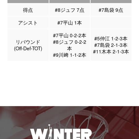
得点
#8ジュフ 7点
#7島袋 9点
アシスト
#7平山 1本
#7平山 0-2-2本
#5仲江 1-2-3本
リバウンド
#8ジュフ 0-2-2
#7島袋 2-1-3本
(Off-Def-TOT)
本
#11木本 2-1-3本
#9川﨑 1-1-2本