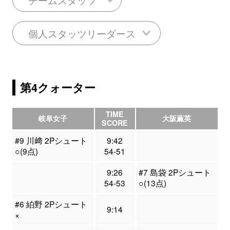
個人スタッツリーダース
第4クォーター
TIME
岐阜女子
大阪薫英
SCORE
#9 川﨑 2Pシュート
9:42
○(9点)
54-51
9:26
#7 島袋 2Pシュート
54-53
○(13点)
#6 絈野 2Pシュート
9:14
×