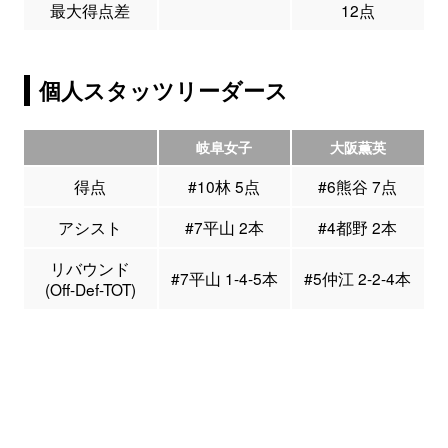
最大得点差
12点
個人スタッツリーダース
岐阜女子
大阪薫英
得点
#10林 5点
#6熊谷 7点
アシスト
#7平山 2本
#4都野 2本
リバウンド
#7平山 1-4-5本
#5仲江 2-2-4本
(Off-Def-TOT)