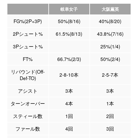
岐阜女子
大阪薫英
FG%(2P+3P)
50%(8/16)
40%(8/20)
2Pシュート%
61.5%(8/13)
43.8%(7/16)
3Pシュート%
25%(1/4)
FT%
66.7%(2/3)
50%(2/4)
リバウンド(Off-
2-8-10本
2-5-7本
Def-TO)
アシスト
3本
3本
ターンオーバー
4本
1本
スティール数
1回
2回
ファール数
4回
3回