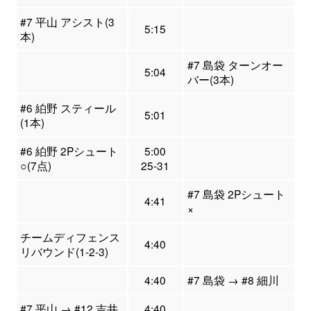
#7 平山 アシスト(3
5:15
本)
#7 島袋 ターンオー
5:04
バー(3本)
#6 絈野 スティール
5:01
(1本)
#6 絈野 2Pシュート
5:00
○(7点)
25-31
#7 島袋 2Pシュート
4:41
×
チームディフェンス
4:40
リバウンド(1-2-3)
4:40
#7 島袋 → #8 細川
#7 平山 → #12 吉井
4:40