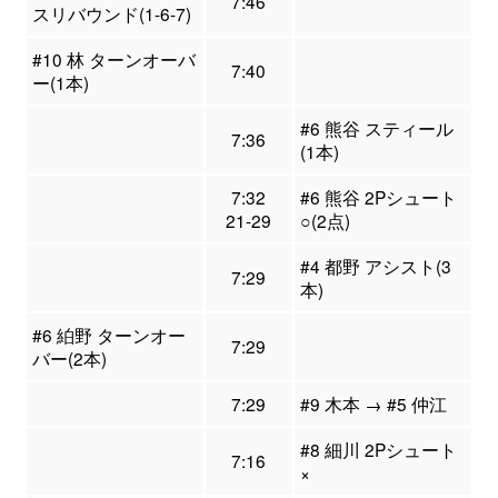
7:46
スリバウンド(1-6-7)
#10 林 ターンオーバ
7:40
ー(1本)
#6 熊谷 スティール
7:36
(1本)
7:32
#6 熊谷 2Pシュート
21-29
○(2点)
#4 都野 アシスト(3
7:29
本)
#6 絈野 ターンオー
7:29
バー(2本)
7:29
#9 木本 → #5 仲江
#8 細川 2Pシュート
7:16
×