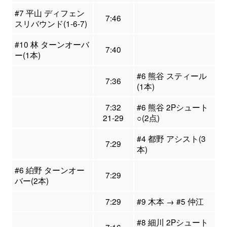
#7 平山 ディフェン
7:46
スリバウンド(1-6-7)
#10 林 ターンオーバ
7:40
ー(1本)
#6 熊谷 スティール
7:36
(1本)
7:32
#6 熊谷 2Pシュート
21-29
○(2点)
#4 都野 アシスト(3
7:29
本)
#6 絈野 ターンオー
7:29
バー(2本)
7:29
#9 木本 → #5 仲江
#8 細川 2Pシュート