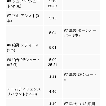
#8 ジュフ 2Pシュー
5:19
ト○(9点)
23-31
#7 平山 アシスト(3
5:15
本)
#7 島袋 ターンオー
5:04
バー(3本)
#6 絈野 スティール
5:01
(1本)
#6 絈野 2Pシュート
5:00
○(7点)
25-31
#7 島袋 2Pシュート
4:41
×
チームディフェンス
4:40
リバウンド(1-2-3)
4:40
#7 島袋 → #8 細川