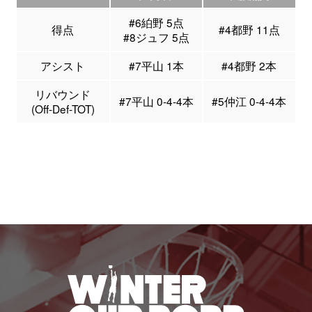
#6絈野 5点
得点
#4都野 11点
#8ジュフ 5点
アシスト
#7平山 1本
#4都野 2本
リバウンド
#7平山 0-4-4本
#5仲江 0-4-4本
(Off-Def-TOT)