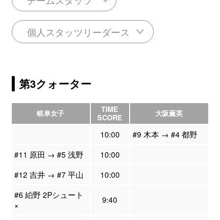
個人スタッツリーダース
第3クォーター
TIME
岐阜女子
大阪薫英
SCORE
10:00
#9 木本 → #4 都野
#11 原田 → #5 浅野
10:00
#12 吉井 → #7 平山
10:00
#6 絈野 2Pシュート
9:40
×