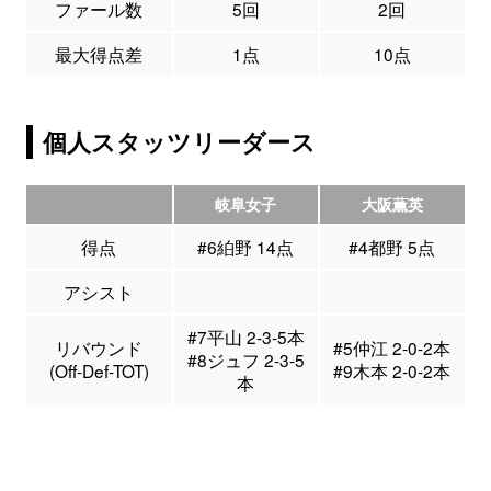
ファール数
5回
2回
最大得点差
1点
10点
個人スタッツリーダース
岐阜女子
大阪薫英
得点
#6絈野 14点
#4都野 5点
アシスト
#7平山 2-3-5本
リバウンド
#5仲江 2-0-2本
#8ジュフ 2-3-5
(Off-Def-TOT)
#9木本 2-0-2本
本