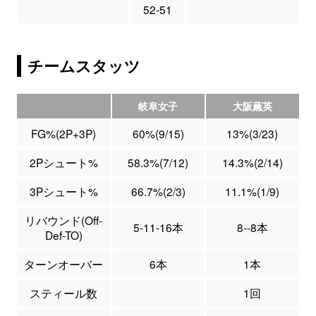
52-51
チームスタッツ
岐阜女子
大阪薫英
FG%(2P+3P)
60%(9/15)
13%(3/23)
2Pシュート%
58.3%(7/12)
14.3%(2/14)
3Pシュート%
66.7%(2/3)
11.1%(1/9)
リバウンド(Off-
5-11-16本
8--8本
Def-TO)
ターンオーバー
6本
1本
スティール数
1回