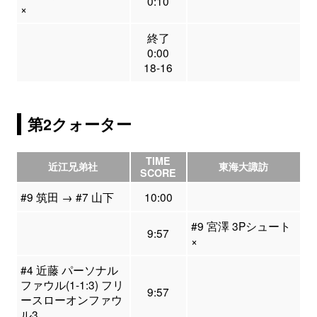
0:10
×
終了
0:00
18-16
第2クォーター
TIME
近江兄弟社
東海大諏訪
SCORE
#9 筑田 → #7 山下
10:00
#9 宮澤 3Pシュート
9:57
×
#4 近藤 パーソナル
ファウル(1-1:3) フリ
9:57
ースローオンファウ
ル3