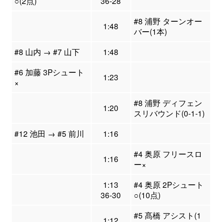
○(2点)
36-28
#8 浦野 ターンオー
1:48
バー(1本)
#8 山内 → #7 山下
1:48
#6 加藤 3Pシュート
1:23
×
#8 浦野 ディフェン
1:20
スリバウンド(0-1-1)
#12 池田 → #5 前川
1:16
#4 奥原 フリースロ
1:16
ー×
1:13
#4 奥原 2Pシュート
36-30
○(10点)
#5 髙橋 アシスト(1
1:12