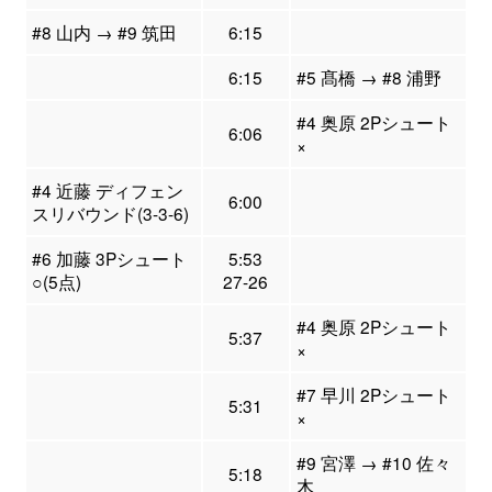
#8 山内 → #9 筑田
6:15
6:15
#5 髙橋 → #8 浦野
#4 奥原 2Pシュート
6:06
×
#4 近藤 ディフェン
6:00
スリバウンド(3-3-6)
#6 加藤 3Pシュート
5:53
○(5点)
27-26
#4 奥原 2Pシュート
5:37
×
#7 早川 2Pシュート
5:31
×
#9 宮澤 → #10 佐々
5:18
木