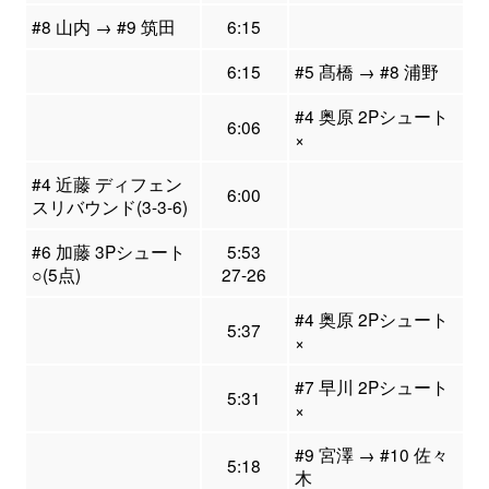
#8 山内 → #9 筑田
6:15
6:15
#5 髙橋 → #8 浦野
#4 奥原 2Pシュート
6:06
×
#4 近藤 ディフェン
6:00
スリバウンド(3-3-6)
#6 加藤 3Pシュート
5:53
○(5点)
27-26
#4 奥原 2Pシュート
5:37
×
#7 早川 2Pシュート
5:31
×
#9 宮澤 → #10 佐々
5:18
木