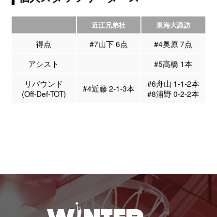
近江兄弟社
東海大諏訪
得点
#7山下 6点
#4奥原 7点
アシスト
#5髙橋 1本
リバウンド
#6舟山 1-1-2本
#4近藤 2-1-3本
(Off-Def-TOT)
#8浦野 0-2-2本