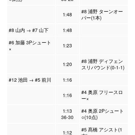
#8 浦野 ターンオー
1:48
バー(1本)
#8 山内 → #7 山下
1:48
#6 加藤 3Pシュート
1:23
×
#8 浦野 ディフェン
1:20
スリバウンド(0-1-1)
#12 池田 → #5 前川
1:16
#4 奥原 フリースロ
1:16
ー×
1:13
#4 奥原 2Pシュート
36-30
○(10点)
#5 髙橋 アシスト(1
1:12