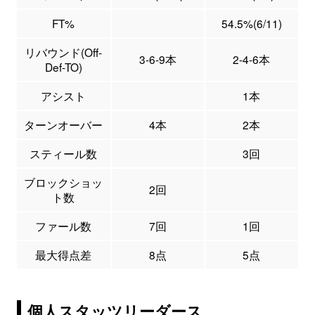
FT%
54.5%(6/11)
リバウンド(Off-
3-6-9本
2-4-6本
Def-TO)
アシスト
1本
ターンオーバー
4本
2本
スティール数
3回
ブロックショッ
2回
ト数
ファール数
7回
1回
最大得点差
8点
5点
個人スタッツリーダース