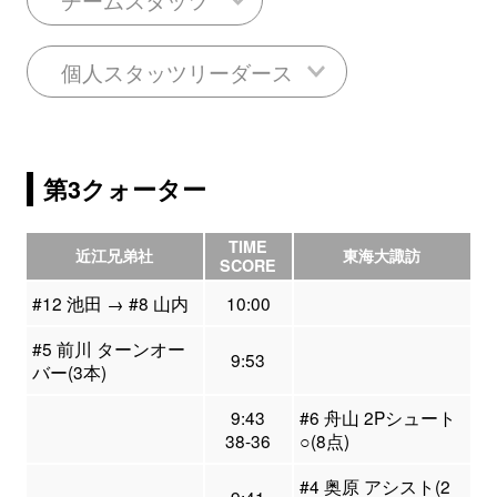
個人スタッツリーダース
第3クォーター
TIME
近江兄弟社
東海大諏訪
SCORE
#12 池田 → #8 山内
10:00
#5 前川 ターンオー
9:53
バー(3本)
9:43
#6 舟山 2Pシュート
38-36
○(8点)
#4 奥原 アシスト(2