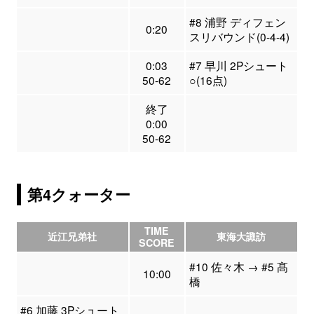
#8 浦野 ディフェン
0:20
スリバウンド(0-4-4)
0:03
#7 早川 2Pシュート
50-62
○(16点)
終了
0:00
50-62
第4クォーター
TIME
近江兄弟社
東海大諏訪
SCORE
#10 佐々木 → #5 髙
10:00
橋
#6 加藤 3Pシュート