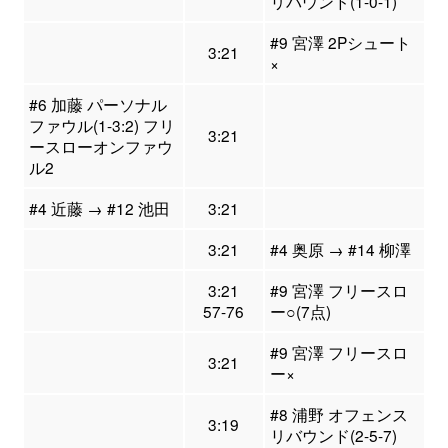
リバウンド(1-0-1)
#9 宮澤 2Pシュート
3:21
×
#6 加藤 パーソナル
ファウル(1-3:2) フリ
3:21
ースローオンファウ
ル2
#4 近藤 → #12 池田
3:21
3:21
#4 奥原 → #14 柳澤
3:21
#9 宮澤 フリースロ
57-76
ー○(7点)
#9 宮澤 フリースロ
3:21
ー×
#8 浦野 オフェンス
3:19
リバウンド(2-5-7)